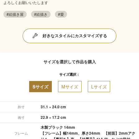
よろしくお願いいたします
#絵描き屋
#絵描き
#愛
好きなスタイルにカスタマイズする
サイズを選択して作品を購入
サイズ選択：
Sサイズ
Mサイズ
Lサイズ
31.1 × 24.0 cm
外寸
22.9 × 17.2 cm
画寸
木製ブラック 14mm
【フレーム】幅14mm、厚さ24mm 【前面】2mmアク
フレーム
リル 【裏打ち】有 【付属品】ひも付、かぶせ箱付