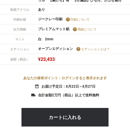
あり
前面アクリル
ジークレー印刷
印刷仕様
印刷について
プレミアムマット紙
出力用紙
用紙について
白 2mm
マット
オープンエディション
エディション
エディションとは？
¥23,433
金額（税込）
あなたの保有ポイント：ログインすると表示されます
お届け予定日：8月22日～8月27日
event_available
合計金額2万円（税込）以上で送料無料
local_shipping