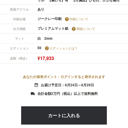
あり
前面アクリル
ジークレー印刷
印刷仕様
印刷について
プレミアムマット紙
出力用紙
用紙について
白 2mm
マット
50
エディション
エディションとは？
¥17,933
金額（税込）
あなたの保有ポイント：ログインすると表示されます
お届け予定日：8月24日～8月29日
event_available
合計金額2万円（税込）以上で送料無料
local_shipping