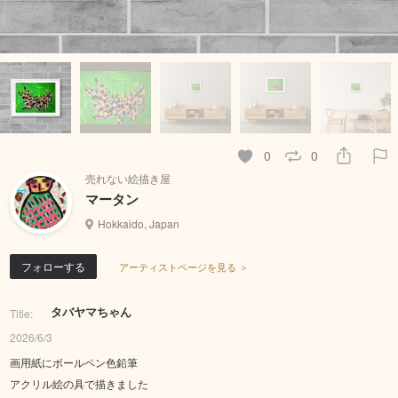
0
0
売れない絵描き屋
マータン
Hokkaido, Japan
フォローする
アーティストページを見る ＞
タバヤマちゃん
Title:
2026/6/3
画用紙にボールペン色鉛筆
アクリル絵の具で描きました