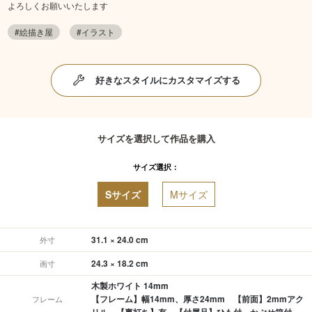
よろしくお願いいたします
#絵描き屋
#イラスト
好きなスタイルにカスタマイズする
サイズを選択して作品を購入
サイズ選択：
Sサイズ
Mサイズ
31.1 × 24.0 cm
外寸
24.3 × 18.2 cm
画寸
木製ホワイト 14mm
【フレーム】幅14mm、厚さ24mm 【前面】2mmアク
フレーム
リル 【裏打ち】有 【付属品】ひも付、かぶせ箱付