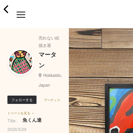
売れない絵
描き屋
マータ
ン
Hokkaido,
Japan
フォローする
アーティス
トページを見る ＞
魚くん達
Title:
2026/5/29