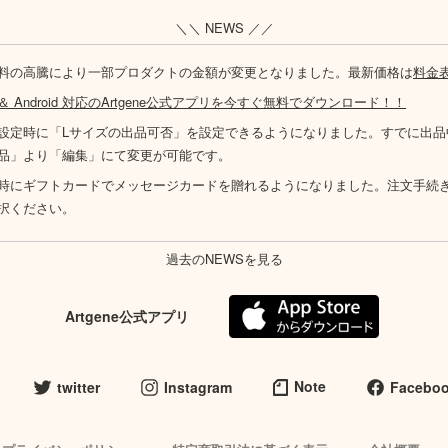
＼＼ NEWS ／／
料の高騰により一部プロダクトの金額が変更となりました。最新価格は
料金
S ＆ Android 対応のArtgene公式アプリを今すぐ無料でダウンロード！！
設定時に「Lサイズの出品可否」を設定できるようになりました。すでに出品
品」より「編集」にて変更が可能です。
時にギフトカードでメッセージカードを贈れるようになりました。注文手続
択ください。
過去のNEWSを見る
Artgene公式アプリ
Note
twitter
Instagram
Facebo