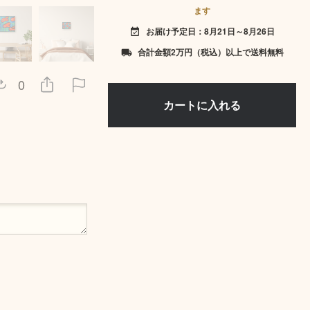
ます
お届け予定日：8月21日～8月26日
event_available
合計金額2万円（税込）以上で送料無料
local_shipping
0