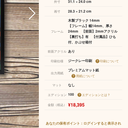
31.1 × 24.0 cm
外寸
28.3 × 21.2 cm
画寸
木製ブラック 14mm
【フレーム】幅14mm、厚さ
24mm 【前面】2mmアクリル
フレーム
【裏打ち】有 【付属品】ひも
付、かぶせ箱付
あり
前面アクリル
ジークレー印刷
印刷仕様
印刷について
プレミアムマット紙
出力用紙
用紙について
なし
マット
100
エディション
エディションとは？
¥18,395
金額（税込）
あなたの保有ポイント：ログインすると表示され