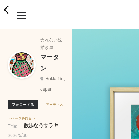
売れない絵
描き屋
マータ
ン
Hokkaido,
Japan
フォローする
アーティス
トページを見る ＞
散歩なうサラヤ
Title:
2026/5/30