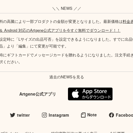
＼＼ NEWS ／／
料の高騰により一部プロダクトの金額が変更となりました。最新価格は
料金
S ＆ Android 対応のArtgene公式アプリを今すぐ無料でダウンロード！！
設定時に「Lサイズの出品可否」を設定できるようになりました。すでに出品
品」より「編集」にて変更が可能です。
時にギフトカードでメッセージカードを贈れるようになりました。注文手続
択ください。
過去のNEWSを見る
Artgene公式アプリ
Note
twitter
Instagram
Facebo