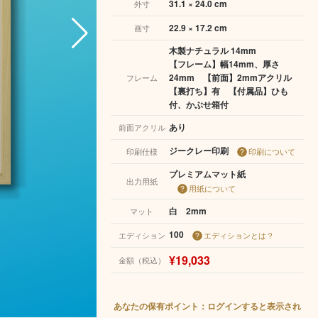
31.1 × 24.0 cm
外寸
22.9 × 17.2 cm
画寸
木製ナチュラル 14mm
【フレーム】幅14mm、厚さ
24mm 【前面】2mmアクリル
フレーム
【裏打ち】有 【付属品】ひも
付、かぶせ箱付
あり
前面アクリル
ジークレー印刷
印刷仕様
印刷について
プレミアムマット紙
出力用紙
用紙について
白 2mm
マット
100
エディション
エディションとは？
¥19,033
金額（税込）
あなたの保有ポイント：ログインすると表示され