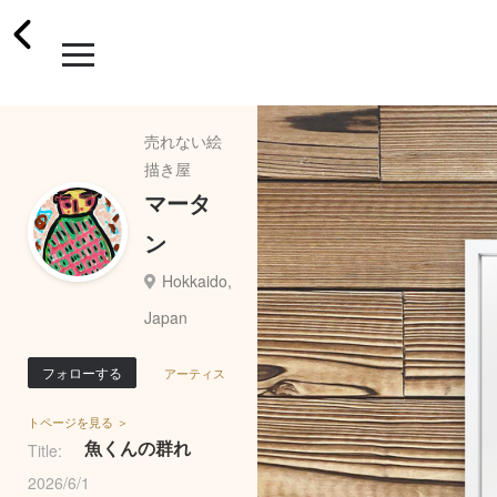
売れない絵
描き屋
マータ
ン
Hokkaido,
Japan
フォローする
アーティス
トページを見る ＞
魚くんの群れ
Title:
2026/6/1