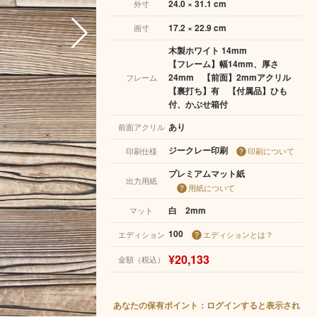
24.0 × 31.1 cm
外寸
17.2 × 22.9 cm
画寸
木製ホワイト 14mm
【フレーム】幅14mm、厚さ
24mm 【前面】2mmアクリル
フレーム
【裏打ち】有 【付属品】ひも
付、かぶせ箱付
あり
前面アクリル
ジークレー印刷
印刷仕様
印刷について
プレミアムマット紙
出力用紙
用紙について
白 2mm
マット
100
エディション
エディションとは？
¥20,133
金額（税込）
あなたの保有ポイント：ログインすると表示され