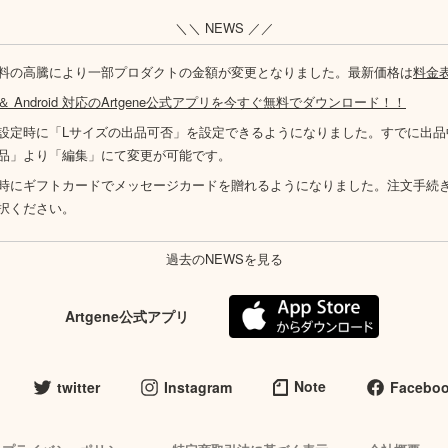
＼＼ NEWS ／／
料の高騰により一部プロダクトの金額が変更となりました。最新価格は
料金
S ＆ Android 対応のArtgene公式アプリを今すぐ無料でダウンロード！！
設定時に「Lサイズの出品可否」を設定できるようになりました。すでに出品
品」より「編集」にて変更が可能です。
時にギフトカードでメッセージカードを贈れるようになりました。注文手続
択ください。
過去のNEWSを見る
Artgene公式アプリ
Note
twitter
Instagram
Facebo