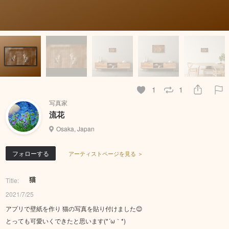
1
1
写真家
流花
Osaka, Japan
フォローする
アーティストページを見る ＞
猫
Title:
2021/7/25
アプリで壁紙を作り 猫の写真を貼り付けました😊
とっても可愛いくできたと思います(*´ω｀*)