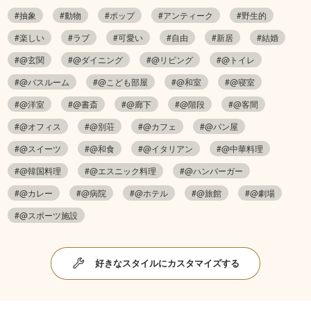
#抽象
#動物
#ポップ
#アンティーク
#野生的
#楽しい
#ラブ
#可愛い
#自由
#新居
#結婚
#@玄関
#@ダイニング
#@リビング
#@トイレ
#@バスルーム
#@こども部屋
#@和室
#@寝室
#@洋室
#@書斎
#@廊下
#@階段
#@客間
#@オフィス
#@別荘
#@カフェ
#@パン屋
#@スイーツ
#@和食
#@イタリアン
#@中華料理
#@韓国料理
#@エスニック料理
#@ハンバーガー
#@カレー
#@病院
#@ホテル
#@旅館
#@劇場
#@スポーツ施設
好きなスタイルにカスタマイズする