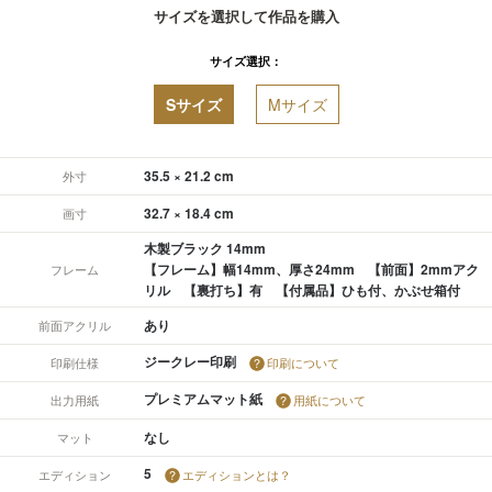
サイズを選択して作品を購入
サイズ選択：
Sサイズ
Mサイズ
35.5 × 21.2 cm
外寸
32.7 × 18.4 cm
画寸
木製ブラック 14mm
【フレーム】幅14mm、厚さ24mm 【前面】2mmアク
フレーム
リル 【裏打ち】有 【付属品】ひも付、かぶせ箱付
あり
前面アクリル
ジークレー印刷
印刷仕様
印刷について
プレミアムマット紙
出力用紙
用紙について
なし
マット
5
エディション
エディションとは？