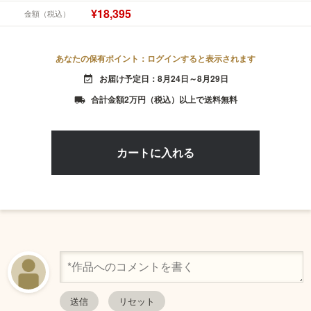
¥18,395
金額（税込）
あなたの保有ポイント：ログインすると表示されます
お届け予定日：8月24日～8月29日
event_available
合計金額2万円（税込）以上で送料無料
local_shipping