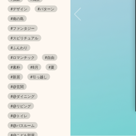
#デザイン
#パターン
#南の島
#ファンタジー
#スピリチュアル
#ふんわり
#ロマンチック
#自由
#素朴
#8月
#夏
#新居
#引っ越し
#@玄関
#@ダイニング
#@リビング
#@トイレ
#@バスルーム
#@こども部屋