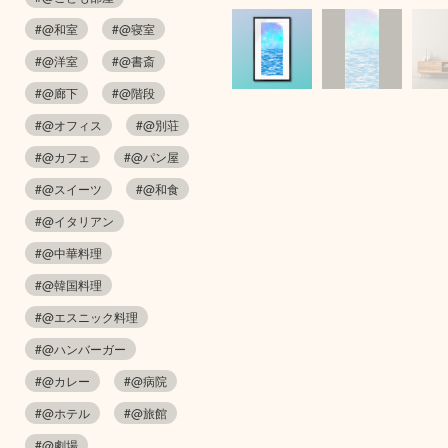
#@和室
#@寝室
#@洋室
#@書斎
#@廊下
#@階段
#@オフィス
#@別荘
#@カフェ
#@パン屋
#@スイーツ
#@和食
#@イタリアン
#@中華料理
#@韓国料理
#@エスニック料理
#@ハンバーガー
#@カレー
#@病院
#@ホテル
#@旅館
#@劇場