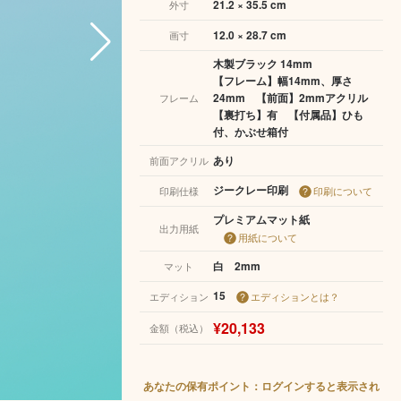
21.2 × 35.5 cm
外寸
12.0 × 28.7 cm
画寸
木製ブラック 14mm
【フレーム】幅14mm、厚さ
24mm 【前面】2mmアクリル
フレーム
【裏打ち】有 【付属品】ひも
付、かぶせ箱付
あり
前面アクリル
ジークレー印刷
印刷仕様
印刷について
プレミアムマット紙
出力用紙
用紙について
白 2mm
マット
15
エディション
エディションとは？
¥20,133
金額（税込）
あなたの保有ポイント：ログインすると表示され