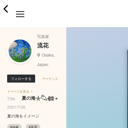
写真家
流花
Osaka,
Japan
フォローする
アーティス
トページを見る ＞
夏の海𓇼𓆡𓆉 ⋆
Title:
2021/7/26
夏の海をイメージ
#抽象
#風景