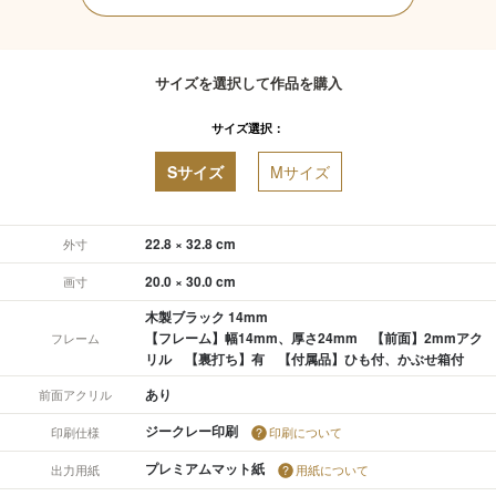
サイズを選択して作品を購入
サイズ選択：
Sサイズ
Mサイズ
22.8 × 32.8 cm
外寸
20.0 × 30.0 cm
画寸
木製ブラック 14mm
【フレーム】幅14mm、厚さ24mm 【前面】2mmアク
フレーム
リル 【裏打ち】有 【付属品】ひも付、かぶせ箱付
あり
前面アクリル
ジークレー印刷
印刷仕様
印刷について
プレミアムマット紙
出力用紙
用紙について