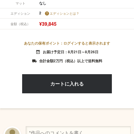
なし
マット
2
エディション
エディションとは？
¥39,845
金額（税込）
あなたの保有ポイント：ログインすると表示されます
お届け予定日：8月21日～8月26日
event_available
合計金額2万円（税込）以上で送料無料
local_shipping