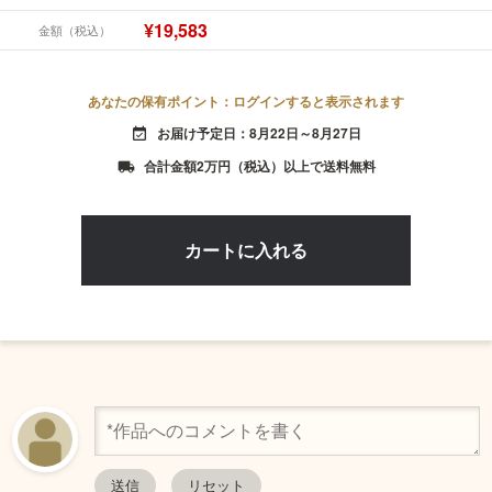
¥19,583
金額（税込）
あなたの保有ポイント：ログインすると表示されます
お届け予定日：8月22日～8月27日
event_available
合計金額2万円（税込）以上で送料無料
local_shipping