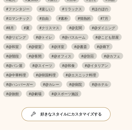
#ファンタジー
#楽しい
#リラックス
#ほのぼの
#ロマンチック
#自由
#素朴
#情熱的
#7月
#8月
#夏
#クリスマス
#@玄関
#@ダイニング
#@リビング
#@トイレ
#@バスルーム
#@こども部屋
#@和室
#@寝室
#@洋室
#@書斎
#@廊下
#@階段
#@客間
#@オフィス
#@別荘
#@カフェ
#@パン屋
#@スイーツ
#@和食
#@イタリアン
#@中華料理
#@韓国料理
#@エスニック料理
#@ハンバーガー
#@カレー
#@病院
#@ホテル
#@旅館
#@劇場
#@スポーツ施設
好きなスタイルにカスタマイズする