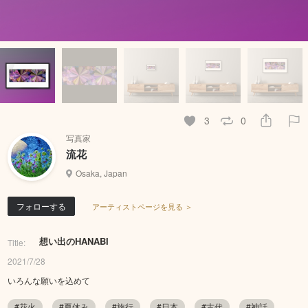
3
0
写真家
流花
Osaka, Japan
フォローする
アーティストページを見る ＞
想い出のHANABI
Title:
2021/7/28
いろんな願いを込めて
#花火
#夏休み
#旅行
#日本
#古代
#神話