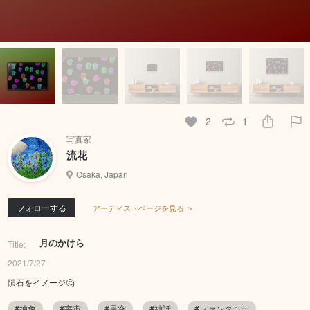
2
1
写真家
流花
Osaka, Japan
フォローする
アーティストページを見る ＞
月のかけら
Title:
2021/7/27
隕石をイメージ🤔
#抽象
#宇宙
#星空
#神話
#ファンタジー