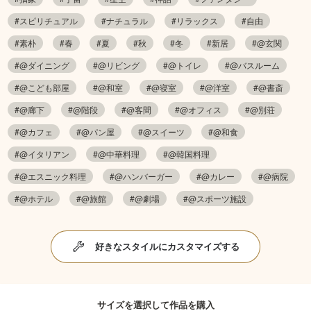
#スピリチュアル
#ナチュラル
#リラックス
#自由
#素朴
#春
#夏
#秋
#冬
#新居
#@玄関
#@ダイニング
#@リビング
#@トイレ
#@バスルーム
#@こども部屋
#@和室
#@寝室
#@洋室
#@書斎
#@廊下
#@階段
#@客間
#@オフィス
#@別荘
#@カフェ
#@パン屋
#@スイーツ
#@和食
#@イタリアン
#@中華料理
#@韓国料理
#@エスニック料理
#@ハンバーガー
#@カレー
#@病院
#@ホテル
#@旅館
#@劇場
#@スポーツ施設
好きなスタイルにカスタマイズする
サイズを選択して作品を購入