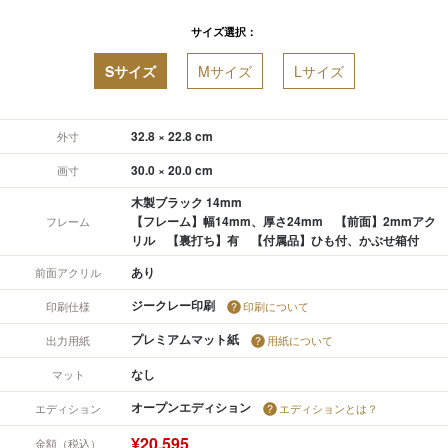
サイズ選択：
Sサイズ
Mサイズ
Lサイズ
32.8 × 22.8 cm
外寸
30.0 × 20.0 cm
画寸
木製ブラック 14mm
【フレーム】幅14mm、厚さ24mm 【前面】2mmアク
フレーム
リル 【裏打ち】有 【付属品】ひも付、かぶせ箱付
あり
前面アクリル
ジークレー印刷
印刷仕様
印刷について
プレミアムマット紙
出力用紙
用紙について
なし
マット
オープンエディション
エディション
エディションとは？
¥20,595
金額（税込）