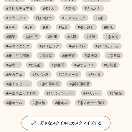
#スピリチュアル
#楽しい
#幸福
#ふんわり
#リラックス
#ほのぼの
#ロマンチック
#自由
#素朴
#8月
#夏
#新居
#引っ越し
#開店
#開業
#誕生日
#出産
#結婚
#還暦
#@玄関
#@ダイニング
#@リビング
#@トイレ
#@バスルーム
#@こども部屋
#@和室
#@寝室
#@洋室
#@書斎
#@廊下
#@階段
#@客間
#@オフィス
#@別荘
#@カフェ
#@パン屋
#@スイーツ
#@和食
#@イタリアン
#@中華料理
#@韓国料理
#@エスニック料理
#@ハンバーガー
#@カレー
#@病院
#@ホテル
#@旅館
#@劇場
#@スポーツ施設
好きなスタイルにカスタマイズする