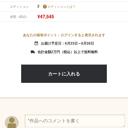
2
エディション
エディションとは？
¥47,545
金額（税込）
あなたの保有ポイント：ログインすると表示されます
お届け予定日：8月23日～8月28日
event_available
合計金額2万円（税込）以上で送料無料
local_shipping