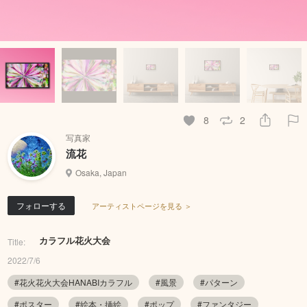
8
2
写真家
流花
Osaka, Japan
フォローする
アーティストページを見る ＞
カラフル花火大会
Title:
2022/7/6
#花火花火大会HANABIカラフル
#風景
#パターン
#ポスター
#絵本・挿絵
#ポップ
#ファンタジー