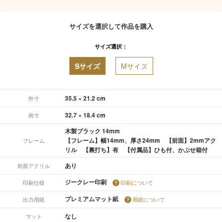
サイズを選択して作品を購入
サイズ選択：
Sサイズ
Mサイズ
35.5 × 21.2 cm
外寸
32.7 × 18.4 cm
画寸
木製ブラック 14mm
【フレーム】幅14mm、厚さ24mm 【前面】2mmアク
フレーム
リル 【裏打ち】有 【付属品】ひも付、かぶせ箱付
あり
前面アクリル
ジークレー印刷
印刷仕様
印刷について
プレミアムマット紙
出力用紙
用紙について
なし
マット