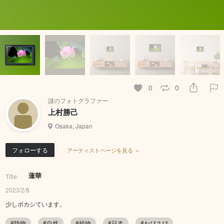
0
0
謎のフォトグラファー
上村勝己
Osaka, Japan
フォローする
アーティストページを見る ＞
蓮華
Title:
2023/2/8
少しボカシています。
#静物
#自然
#植物
#日本
#わびさび