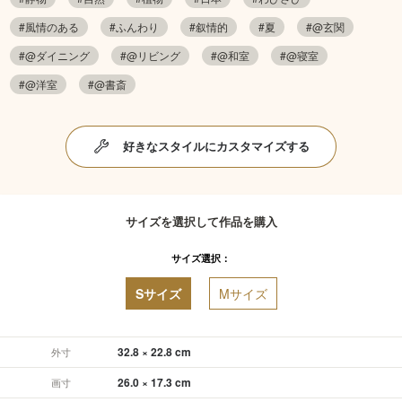
#風情のある
#ふんわり
#叙情的
#夏
#@玄関
#@ダイニング
#@リビング
#@和室
#@寝室
#@洋室
#@書斎
好きなスタイルにカスタマイズする
サイズを選択して作品を購入
サイズ選択：
Sサイズ
Mサイズ
32.8 × 22.8 cm
外寸
26.0 × 17.3 cm
画寸