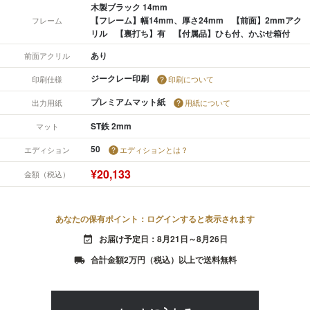
木製ブラック 14mm
【フレーム】幅14mm、厚さ24mm 【前面】2mmアク
フレーム
リル 【裏打ち】有 【付属品】ひも付、かぶせ箱付
あり
前面アクリル
ジークレー印刷
印刷仕様
印刷について
プレミアムマット紙
出力用紙
用紙について
ST鉄 2mm
マット
50
エディション
エディションとは？
¥20,133
金額（税込）
あなたの保有ポイント：ログインすると表示されます
お届け予定日：8月21日～8月26日
event_available
合計金額2万円（税込）以上で送料無料
local_shipping