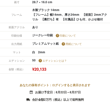
28.7 × 16.0 cm
画寸
木製ブラック 14mm
【フレーム】幅14mm、厚さ24mm 【前面】2mmアク
フレーム
リル 【裏打ち】有 【付属品】ひも付、かぶせ箱付
あり
前面アクリル
ジークレー印刷
印刷仕様
印刷について
プレミアムマット紙
出力用紙
用紙について
白 2mm
マット
50
エディション
エディションとは？
¥20,133
金額（税込）
あなたの保有ポイント：ログインすると表示されます
お届け予定日：8月22日～8月27日
event_available
合計金額2万円（税込）以上で送料無料
local_shipping