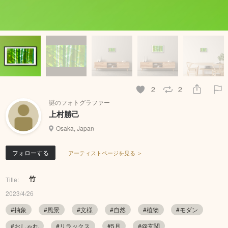
2
2
謎のフォトグラファー
上村勝己
Osaka, Japan
フォローする
アーティストページを見る ＞
竹
Title:
2023/4/26
#抽象
#風景
#文様
#自然
#植物
#モダン
#おしゃれ
#リラックス
#5月
#@玄関