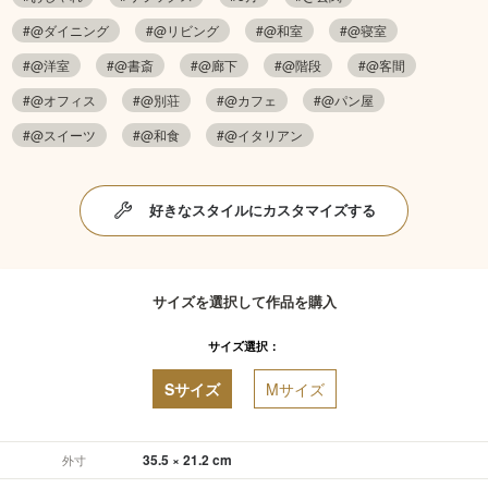
#@ダイニング
#@リビング
#@和室
#@寝室
#@洋室
#@書斎
#@廊下
#@階段
#@客間
#@オフィス
#@別荘
#@カフェ
#@パン屋
#@スイーツ
#@和食
#@イタリアン
好きなスタイルにカスタマイズする
サイズを選択して作品を購入
サイズ選択：
Sサイズ
Mサイズ
35.5 × 21.2 cm
外寸