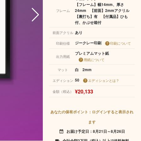
【フレーム】幅14mm、厚さ
24mm 【前面】2mmアクリル
フレーム
【裏打ち】有 【付属品】ひも
付、かぶせ箱付
あり
前面アクリル
ジークレー印刷
印刷仕様
印刷について
プレミアムマット紙
出力用紙
用紙について
白 2mm
マット
50
エディション
エディションとは？
¥20,133
金額（税込）
あなたの保有ポイント：ログインすると表示され
ます
お届け予定日：8月21日～8月26日
event_available
合計金額2万円（税込）以上で送料無料
local_shipping