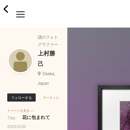
謎のフォト
グラファー
上村勝
己
Osaka,
Japan
フォローする
アーティス
トページを見る ＞
花に包まれて
Title:
2023/2/20