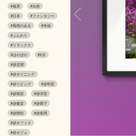
#風景
#自然
#日本
#ファンタジー
#風情のある
#幸福
#ふんわり
#リラックス
#ほのぼの
#9月
#@玄関
#@ダイニング
#@リビング
#@和室
#@寝室
#@洋室
#@書斎
#@廊下
#@階段
#@客間
#@オフィス
#@カフェ