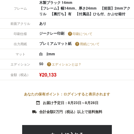
木製ブラック 14mm
【フレーム】幅14mm、厚さ24mm 【前面】2mmアク
フレーム
リル 【裏打ち】有 【付属品】ひも付、かぶせ箱付
あり
前面アクリル
ジークレー印刷
印刷仕様
印刷について
プレミアムマット紙
出力用紙
用紙について
白 2mm
マット
50
エディション
エディションとは？
¥20,133
金額（税込）
あなたの保有ポイント：ログインすると表示されます
お届け予定日：8月23日～8月28日
event_available
合計金額2万円（税込）以上で送料無料
local_shipping