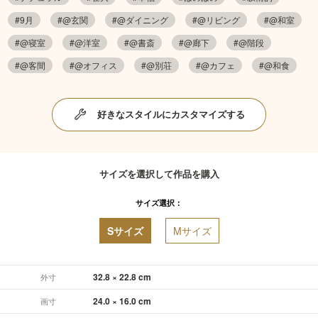
#9月
#@玄関
#@ダイニング
#@リビング
#@和室
#@寝室
#@洋室
#@書斎
#@廊下
#@階段
#@客間
#@オフィス
#@別荘
#@カフェ
#@和食
好きなスタイルにカスタマイズする
サイズを選択して作品を購入
サイズ選択：
Sサイズ
Mサイズ
32.8 × 22.8 cm
外寸
24.0 × 16.0 cm
画寸