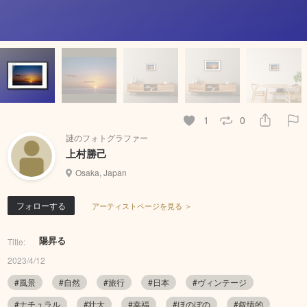
1
0
謎のフォトグラファー
上村勝己
Osaka, Japan
フォローする
アーティストページを見る ＞
陽昇る
Title:
2023/4/12
#風景
#自然
#旅行
#日本
#ヴィンテージ
#ナチュラル
#壮大
#幸福
#ほのぼの
#叙情的