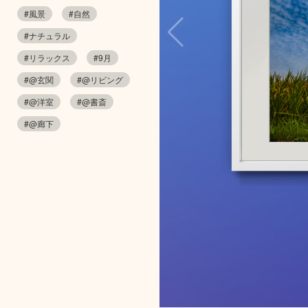
#風景
#自然
#ナチュラル
#リラックス
#9月
#@玄関
#@リビング
#@洋室
#@書斎
#@廊下