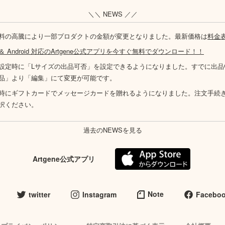
＼＼ NEWS ／／
料の高騰により一部プロダクトの金額が変更となりました。最新価格は
料金
S ＆ Android 対応のArtgene公式アプリを今すぐ無料でダウンロード！！
設定時に「Lサイズの出品可否」を設定できるようになりました。すでに出品
品」より「編集」にて変更が可能です。
時にギフトカードでメッセージカードを贈れるようになりました。注文手続
択ください。
過去のNEWSを見る
Artgene公式アプリ
Note
twitter
Instagram
Facebo