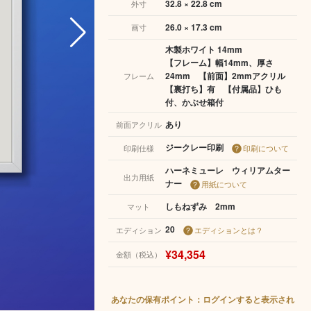
32.8 × 22.8 cm
外寸
26.0 × 17.3 cm
画寸
木製ホワイト 14mm
【フレーム】幅14mm、厚さ
24mm 【前面】2mmアクリル
フレーム
【裏打ち】有 【付属品】ひも
付、かぶせ箱付
あり
前面アクリル
ジークレー印刷
印刷仕様
印刷について
ハーネミューレ ウィリアムター
出力用紙
ナー
用紙について
しもねずみ 2mm
マット
20
エディション
エディションとは？
¥34,354
金額（税込）
あなたの保有ポイント：ログインすると表示され