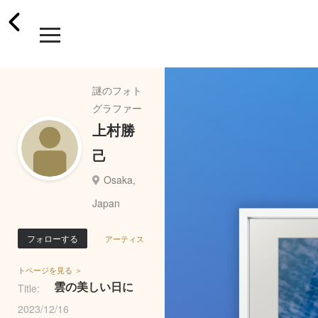
謎のフォト
グラファー
上村勝
己
Osaka,
Japan
フォローする
アーティス
トページを見る ＞
雲の美しい日に
Title:
2023/12/16