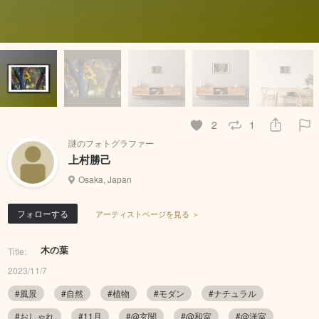
2
1
謎のフォトグラファー
上村勝己
Osaka, Japan
フォローする
アーティストページを見る ＞
木の葉
Title:
2023/11/7
#風景
#自然
#植物
#モダン
#ナチュラル
#おしゃれ
#11月
#@玄関
#@和室
#@洋室