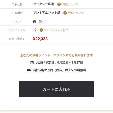
ジークレー印刷
印刷仕様
印刷について
プレミアムマット紙
出力用紙
用紙について
白 2mm
マット
10
エディション
エディションとは？
¥22,333
金額（税込）
あなたの保有ポイント：ログインすると表示されます
お届け予定日：8月22日～8月27日
event_available
合計金額2万円（税込）以上で送料無料
local_shipping