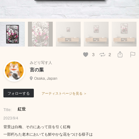
3
2
みどり写す人
言の葉
Osaka, Japan
フォローする
アーティストページを見る ＞
紅世
Title:
2023/9/4
背景は白梅、そのにあって目を引く紅梅
一部朽ちた老木においても鮮やかな花をつける様子は