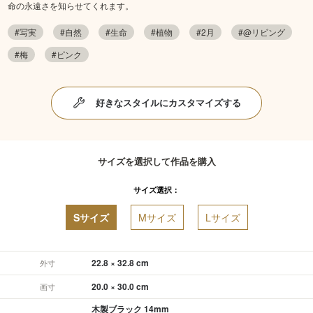
命の永遠さを知らせてくれます。
#写実
#自然
#生命
#植物
#2月
#@リビング
#梅
#ピンク
好きなスタイルにカスタマイズする
サイズを選択して作品を購入
サイズ選択：
Sサイズ
Mサイズ
Lサイズ
22.8 × 32.8 cm
外寸
20.0 × 30.0 cm
画寸
木製ブラック 14mm