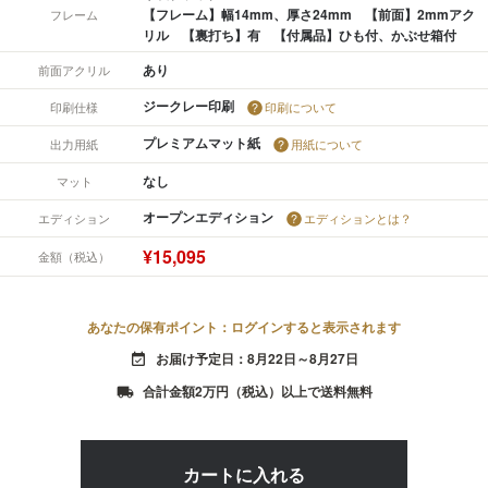
【フレーム】幅14mm、厚さ24mm 【前面】2mmアク
フレーム
リル 【裏打ち】有 【付属品】ひも付、かぶせ箱付
あり
前面アクリル
ジークレー印刷
印刷仕様
印刷について
プレミアムマット紙
出力用紙
用紙について
なし
マット
オープンエディション
エディション
エディションとは？
¥15,095
金額（税込）
あなたの保有ポイント：ログインすると表示されます
お届け予定日：8月22日～8月27日
event_available
合計金額2万円（税込）以上で送料無料
local_shipping