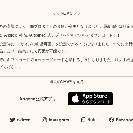
＼＼ NEWS ／／
料の高騰により一部プロダクトの金額が変更となりました。最新価格は
料金
S ＆ Android 対応のArtgene公式アプリを今すぐ無料でダウンロード！！
設定時に「Lサイズの出品可否」を設定できるようになりました。すでに出品
品」より「編集」にて変更が可能です。
時にギフトカードでメッセージカードを贈れるようになりました。注文手続
択ください。
過去のNEWSを見る
Artgene公式アプリ
Note
twitter
Instagram
Facebo