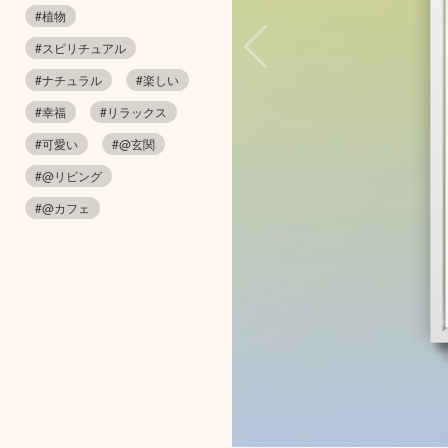
#植物
#スピリチュアル
#ナチュラル
#楽しい
#幸福
#リラックス
#可愛い
#@玄関
#@リビング
#@カフェ