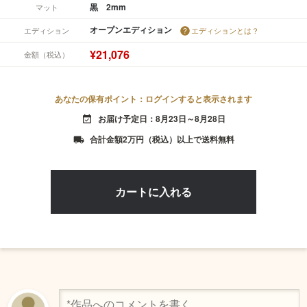
黒 2mm
マット
オープンエディション
エディション
エディションとは？
¥21,076
金額（税込）
あなたの保有ポイント：ログインすると表示されます
お届け予定日：8月23日～8月28日
event_available
合計金額2万円（税込）以上で送料無料
local_shipping