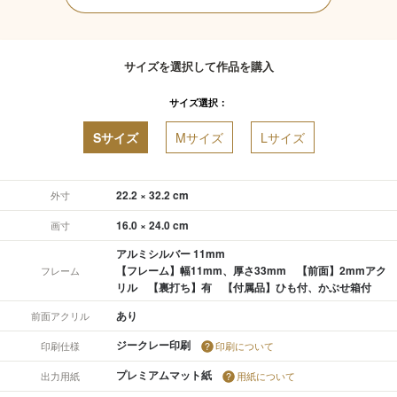
サイズを選択して作品を購入
サイズ選択：
Sサイズ
Mサイズ
Lサイズ
22.2 × 32.2 cm
外寸
16.0 × 24.0 cm
画寸
アルミシルバー 11mm
【フレーム】幅11mm、厚さ33mm 【前面】2mmアク
フレーム
リル 【裏打ち】有 【付属品】ひも付、かぶせ箱付
あり
前面アクリル
ジークレー印刷
印刷仕様
印刷について
プレミアムマット紙
出力用紙
用紙について