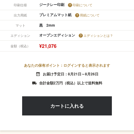
ジークレー印刷
印刷仕様
印刷について
プレミアムマット紙
出力用紙
用紙について
黒 2mm
マット
オープンエディション
エディション
エディションとは？
¥21,076
金額（税込）
あなたの保有ポイント：ログインすると表示されます
お届け予定日：8月21日～8月26日
event_available
合計金額2万円（税込）以上で送料無料
local_shipping