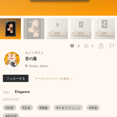
5
1
みどり写す人
言の葉
Osaka, Japan
フォローする
アーティストページを見る ＞
Elegance
Title:
2023/12/12
#自然
#生命
#植物
#スタイリッシュ
#幸福
#@玄関