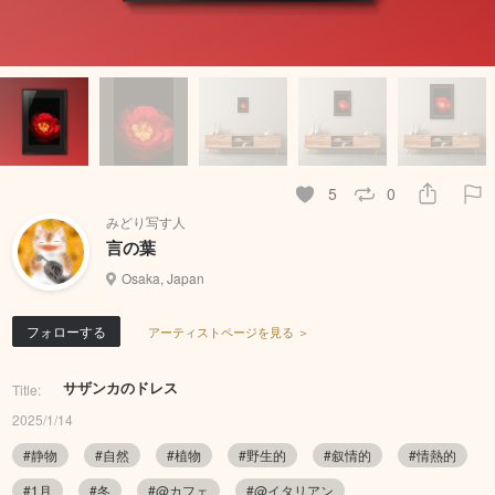
5
0
みどり写す人
言の葉
Osaka, Japan
フォローする
アーティストページを見る ＞
サザンカのドレス
Title:
2025/1/14
#静物
#自然
#植物
#野生的
#叙情的
#情熱的
#1月
#冬
#@カフェ
#@イタリアン