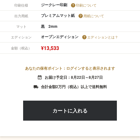
ジークレー印刷
印刷仕様
印刷について
プレミアムマット紙
出力用紙
用紙について
黒 2mm
マット
オープンエディション
エディション
エディションとは？
¥13,533
金額（税込）
あなたの保有ポイント：ログインすると表示されます
お届け予定日：8月22日～8月27日
event_available
合計金額2万円（税込）以上で送料無料
local_shipping