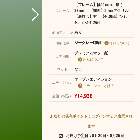
【フレーム】幅11mm、厚さ
33mm 【前面】2mmアクリル
フレーム
【裏打ち】有 【付属品】ひも
付、かぶせ箱付
あり
前面アクリル
ジークレー印刷
印刷仕様
印刷について
プレミアムマット紙
出力用紙
用紙について
なし
マット
オープンエディション
エディション
エディションとは？
¥14,938
金額（税込）
あなたの保有ポイント：ログインすると表示され
ます
お届け予定日：8月20日～8月25日
event_available