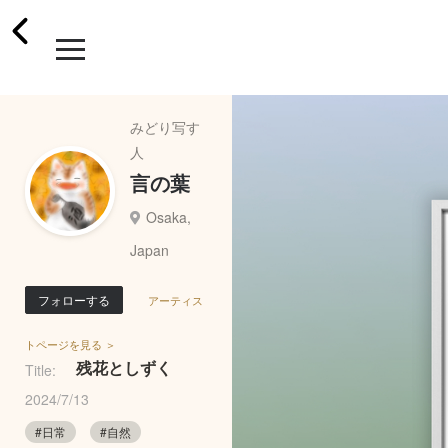
みどり写す
人
言の葉
Osaka,
Japan
フォローする
アーティス
トページを見る ＞
残花としずく
Title:
2024/7/13
#日常
#自然