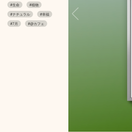
#生命
#植物
#ナチュラル
#幸福
#7月
#@カフェ