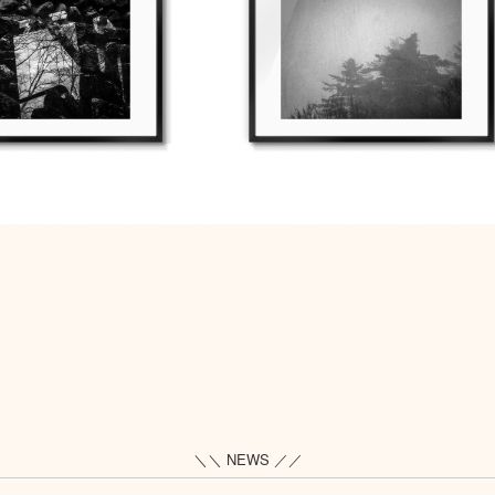
＼＼ NEWS ／／