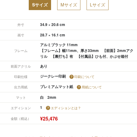
Sサイズ
Mサイズ
Lサイズ
34.9 × 20.6 cm
外寸
28.7 × 16.1 cm
画寸
アルミブラック 11mm
【フレーム】幅11mm、厚さ33mm 【前面】2mmアク
フレーム
リル 【裏打ち】有 【付属品】ひも付、かぶせ箱付
あり
前面アクリル
ジークレー印刷
印刷仕様
印刷について
プレミアムマット紙
出力用紙
用紙について
白 2mm
マット
1
エディション
エディションとは？
¥25,476
金額（税込）