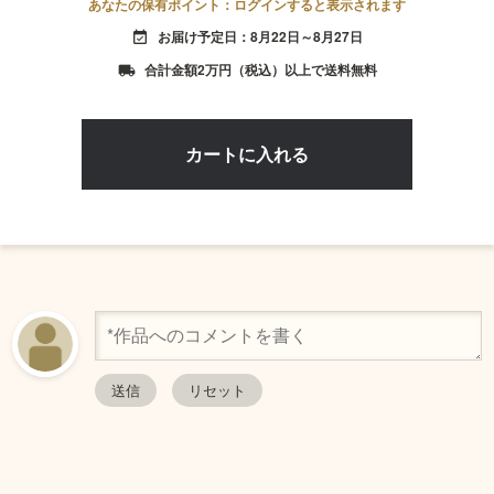
あなたの保有ポイント：ログインすると表示されます
お届け予定日：8月22日～8月27日
event_available
合計金額2万円（税込）以上で送料無料
local_shipping