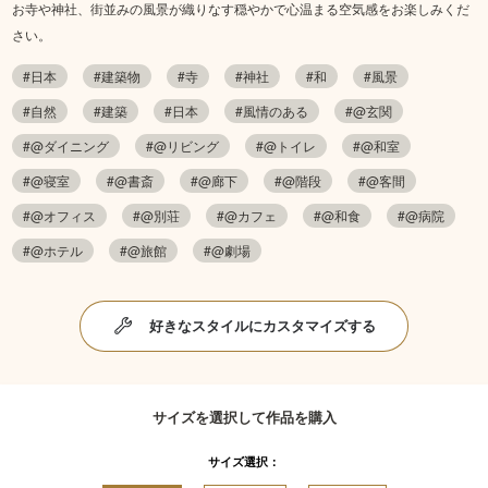
お寺や神社、街並みの風景が織りなす穏やかで心温まる空気感をお楽しみくだ
さい。
#日本
#建築物
#寺
#神社
#和
#風景
#自然
#建築
#日本
#風情のある
#@玄関
#@ダイニング
#@リビング
#@トイレ
#@和室
#@寝室
#@書斎
#@廊下
#@階段
#@客間
#@オフィス
#@別荘
#@カフェ
#@和食
#@病院
#@ホテル
#@旅館
#@劇場
好きなスタイルにカスタマイズする
サイズを選択して作品を購入
サイズ選択：