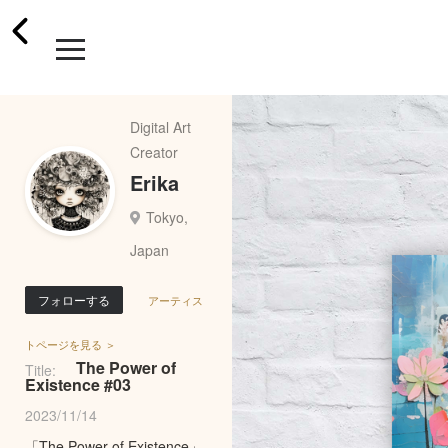
Digital Art
Creator
Erika
Tokyo,
Japan
フォローする
アーティス
トページを見る ＞
The Power of
Title:
Existence #03
2023/11/14
「The Power of Existence」