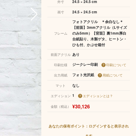
24.5 × 24.5 cm
外寸
24.5 × 24.5 cm
画寸
フォトアクリル ＊余白なし＊
【前面】3mmアクリル（Lサイズ
のみ5mm）【背面】裏1mm厚白
フレーム
台紙貼り、木製ゲタ、ヒートン・
ひも付、かぶせ箱付
あり
前面アクリル
ジークレー印刷
印刷仕様
印刷について
フォト光沢紙
出力用紙
用紙について
なし
マット
1
エディション
エディションとは？
¥30,126
金額（税込）
あなたの保有ポイント：ログインすると表示され
ます