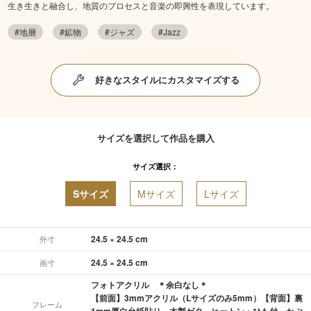
生き生きと融合し、地質のプロセスと音楽の即興性を表現しています。
#地層
#鉱物
#ジャズ
#Jazz
好きなスタイルにカスタマイズする
サイズを選択して作品を購入
サイズ選択：
Sサイズ
Mサイズ
Lサイズ
24.5 × 24.5 cm
外寸
24.5 × 24.5 cm
画寸
フォトアクリル ＊余白なし＊
【前面】3mmアクリル（Lサイズのみ5mm）【背面】裏
フレーム
1mm厚白台紙貼り、木製ゲタ、ヒートン・ひも付、かぶ