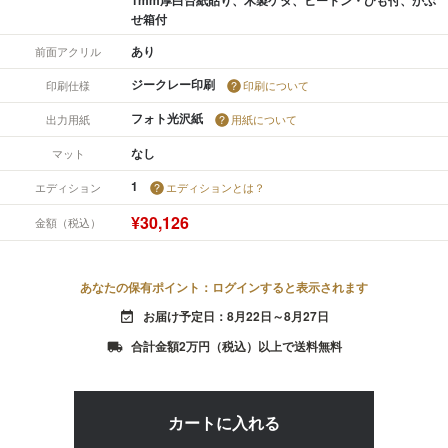
せ箱付
あり
前面アクリル
ジークレー印刷
印刷仕様
印刷について
フォト光沢紙
出力用紙
用紙について
なし
マット
1
エディション
エディションとは？
¥30,126
金額（税込）
あなたの保有ポイント：ログインすると表示されます
お届け予定日：8月22日～8月27日
event_available
合計金額2万円（税込）以上で送料無料
local_shipping