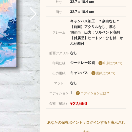
32.7 × 18.4 cm
外寸
32.7 × 18.4 cm
画寸
キャンバス加工 ＊余白なし＊
【前面】アクリルなし、厚さ
18mm 出力：ソルベント溶剤
フレーム
【付属品】ヒートン・ひも付、か
ぶせ箱付
なし
前面アクリル
ジークレー印刷
印刷仕様
印刷について
キャンバス
出力用紙
用紙について
なし
マット
1
エディション
エディションとは？
¥22,660
金額（税込）
あなたの保有ポイント：ログインすると表示され
ます