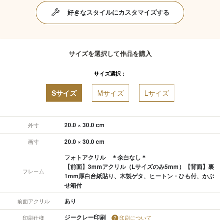
好きなスタイルにカスタマイズする
サイズを選択して作品を購入
サイズ選択：
Sサイズ
Mサイズ
Lサイズ
20.0 × 30.0 cm
外寸
20.0 × 30.0 cm
画寸
フォトアクリル ＊余白なし＊
【前面】3mmアクリル（Lサイズのみ5mm）【背面】裏
フレーム
1mm厚白台紙貼り、木製ゲタ、ヒートン・ひも付、かぶ
せ箱付
あり
前面アクリル
ジークレー印刷
印刷仕様
印刷について