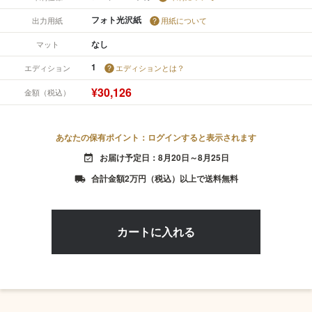
フォト光沢紙
出力用紙
用紙について
なし
マット
1
エディション
エディションとは？
¥30,126
金額（税込）
あなたの保有ポイント：ログインすると表示されます
お届け予定日：8月20日～8月25日
event_available
合計金額2万円（税込）以上で送料無料
local_shipping