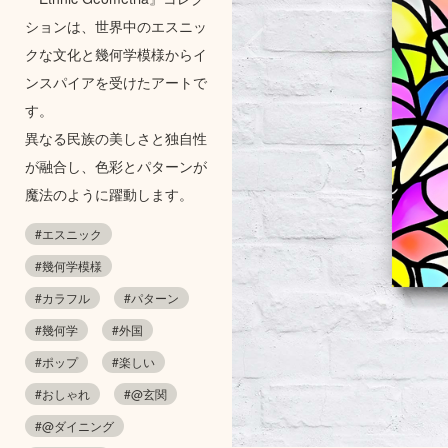
ションは、世界中のエスニッ
クな文化と幾何学模様からイ
ンスパイアを受けたアートで
す。
異なる民族の美しさと独自性
が融合し、色彩とパターンが
魔法のように躍動します。
#エスニック
#幾何学模様
#カラフル
#パターン
#幾何学
#外国
#ポップ
#楽しい
#おしゃれ
#@玄関
#@ダイニング