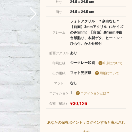
24.5 × 24.5 cm
外寸
24.5 × 24.5 cm
画寸
フォトアクリル ＊余白なし＊
【前面】3mmアクリル（Lサイズ
のみ5mm）【背面】裏1mm厚白
フレーム
台紙貼り、木製ゲタ、ヒートン・
ひも付、かぶせ箱付
あり
前面アクリル
ジークレー印刷
印刷仕様
印刷について
フォト光沢紙
出力用紙
用紙について
なし
マット
1
エディション
エディションとは？
¥30,126
金額（税込）
あなたの保有ポイント：ログインすると表示され
ます