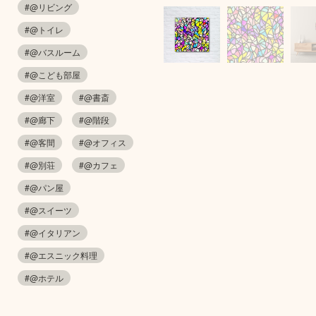
#@リビング
#@トイレ
#@バスルーム
#@こども部屋
#@洋室
#@書斎
#@廊下
#@階段
#@客間
#@オフィス
#@別荘
#@カフェ
#@パン屋
#@スイーツ
#@イタリアン
#@エスニック料理
#@ホテル