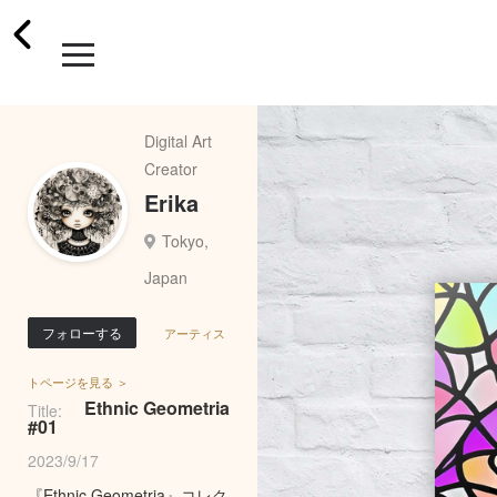
Digital Art
Creator
Erika
Tokyo,
Japan
フォローする
アーティス
トページを見る ＞
Ethnic Geometria
Title:
#01
2023/9/17
『Ethnic Geometria』コレク