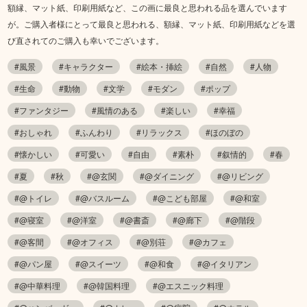
額縁、マット紙、印刷用紙など、この画に最良と思われる品を選んでいます
が。ご購入者様にとって最良と思われる、額縁、マット紙、印刷用紙などを選
び直されてのご購入も幸いでございます。
#風景
#キャラクター
#絵本・挿絵
#自然
#人物
#生命
#動物
#文学
#モダン
#ポップ
#ファンタジー
#風情のある
#楽しい
#幸福
#おしゃれ
#ふんわり
#リラックス
#ほのぼの
#懐かしい
#可愛い
#自由
#素朴
#叙情的
#春
#夏
#秋
#@玄関
#@ダイニング
#@リビング
#@トイレ
#@バスルーム
#@こども部屋
#@和室
#@寝室
#@洋室
#@書斎
#@廊下
#@階段
#@客間
#@オフィス
#@別荘
#@カフェ
#@パン屋
#@スイーツ
#@和食
#@イタリアン
#@中華料理
#@韓国料理
#@エスニック料理