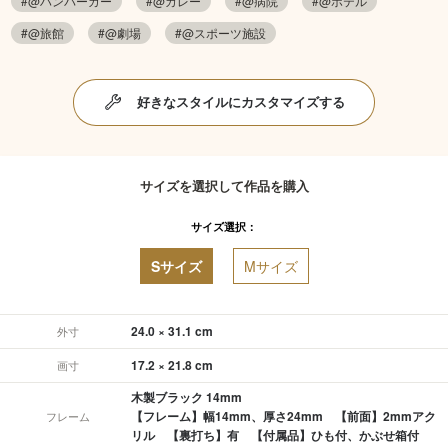
#@ハンバーガー
#@カレー
#@病院
#@ホテル
#@旅館
#@劇場
#@スポーツ施設
好きなスタイルにカスタマイズする
サイズを選択して作品を購入
サイズ選択：
Sサイズ
Mサイズ
24.0 × 31.1 cm
外寸
17.2 × 21.8 cm
画寸
木製ブラック 14mm
【フレーム】幅14mm、厚さ24mm 【前面】2mmアク
フレーム
リル 【裏打ち】有 【付属品】ひも付、かぶせ箱付