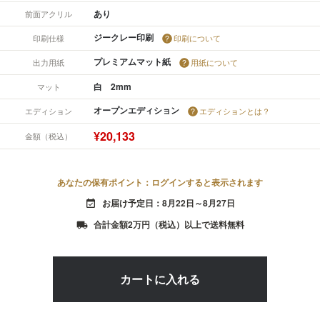
あり
前面アクリル
ジークレー印刷
印刷仕様
印刷について
プレミアムマット紙
出力用紙
用紙について
白 2mm
マット
オープンエディション
エディション
エディションとは？
¥20,133
金額（税込）
あなたの保有ポイント：ログインすると表示されます
お届け予定日：8月22日～8月27日
event_available
合計金額2万円（税込）以上で送料無料
local_shipping