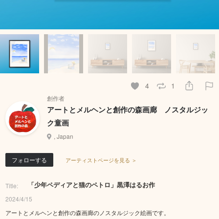
4
1
創作者
アートとメルヘンと創作の森画廊 ノスタルジッ
ク童画
, Japan
フォローする
アーティストページを見る ＞
「少年ペディアと猫のペトロ」黒澤はるお作
Title:
2024/4/15
アートとメルヘンと創作の森画廊のノスタルジック絵画です。