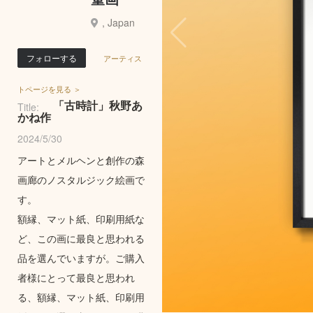
, Japan
フォローする
アーティス
トページを見る ＞
「古時計」秋野あ
Title:
かね作
2024/5/30
アートとメルヘンと創作の森
画廊のノスタルジック絵画で
す。
額縁、マット紙、印刷用紙な
ど、この画に最良と思われる
品を選んでいますが。ご購入
者様にとって最良と思われ
る、額縁、マット紙、印刷用