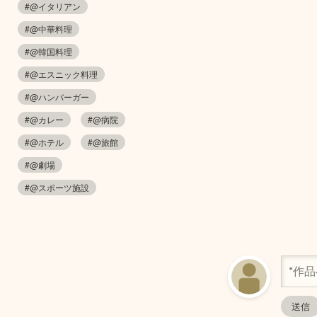
#@イタリアン
#@中華料理
#@韓国料理
#@エスニック料理
#@ハンバーガー
#@カレー
#@病院
#@ホテル
#@旅館
#@劇場
#@スポーツ施設