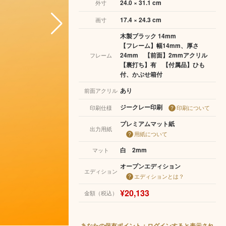
24.0 × 31.1 cm
外寸
17.4 × 24.3 cm
画寸
木製ブラック 14mm
【フレーム】幅14mm、厚さ
24mm 【前面】2mmアクリル
フレーム
【裏打ち】有 【付属品】ひも
付、かぶせ箱付
あり
前面アクリル
ジークレー印刷
印刷仕様
印刷について
プレミアムマット紙
出力用紙
用紙について
白 2mm
マット
オープンエディション
エディション
エディションとは？
¥20,133
金額（税込）
あなたの保有ポイント：ログインすると表示され