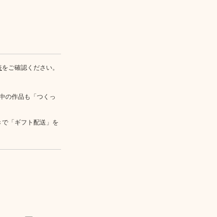
表
をご確認ください。
中の作品も「つくっ
きで「ギフト配送」を