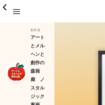
創作者
アート
とメル
ヘンと
創作の
森画
廊 ノ
スタル
ジック
童画