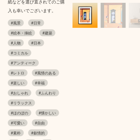
紙などを選び直されてのご購
入も幸いでございます。
#風景
#日常
#絵本・挿絵
#建築
#人物
#日本
#コミカル
#アンティーク
#レトロ
#風情のある
#楽しい
#幸福
#おしゃれ
#ふんわり
#リラックス
#ほのぼの
#懐かしい
#可愛い
#自由
#素朴
#叙情的