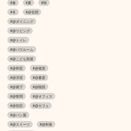
#春
#夏
#秋
#冬
#@玄関
#@ダイニング
#@リビング
#@トイレ
#@バスルーム
#@こども部屋
#@和室
#@寝室
#@洋室
#@書斎
#@廊下
#@階段
#@客間
#@オフィス
#@別荘
#@カフェ
#@パン屋
#@スイーツ
#@和食