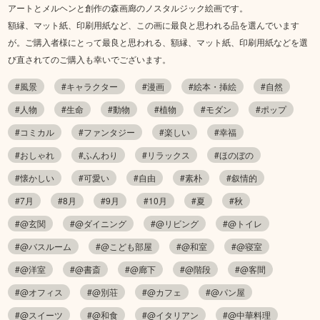
アートとメルヘンと創作の森画廊のノスタルジック絵画です。
額縁、マット紙、印刷用紙など、この画に最良と思われる品を選んでいます
が。ご購入者様にとって最良と思われる、額縁、マット紙、印刷用紙などを選
び直されてのご購入も幸いでございます。
#風景
#キャラクター
#漫画
#絵本・挿絵
#自然
#人物
#生命
#動物
#植物
#モダン
#ポップ
#コミカル
#ファンタジー
#楽しい
#幸福
#おしゃれ
#ふんわり
#リラックス
#ほのぼの
#懐かしい
#可愛い
#自由
#素朴
#叙情的
#7月
#8月
#9月
#10月
#夏
#秋
#@玄関
#@ダイニング
#@リビング
#@トイレ
#@バスルーム
#@こども部屋
#@和室
#@寝室
#@洋室
#@書斎
#@廊下
#@階段
#@客間
#@オフィス
#@別荘
#@カフェ
#@パン屋
#@スイーツ
#@和食
#@イタリアン
#@中華料理