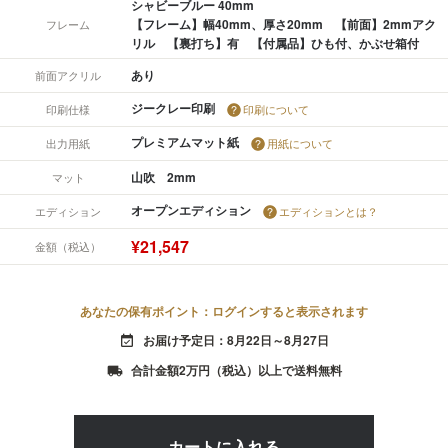
シャビーブルー 40mm
【フレーム】幅40mm、厚さ20mm 【前面】2mmアク
フレーム
リル 【裏打ち】有 【付属品】ひも付、かぶせ箱付
あり
前面アクリル
ジークレー印刷
印刷仕様
印刷について
プレミアムマット紙
出力用紙
用紙について
山吹 2mm
マット
オープンエディション
エディション
エディションとは？
¥21,547
金額（税込）
あなたの保有ポイント：ログインすると表示されます
お届け予定日：8月22日～8月27日
event_available
合計金額2万円（税込）以上で送料無料
local_shipping