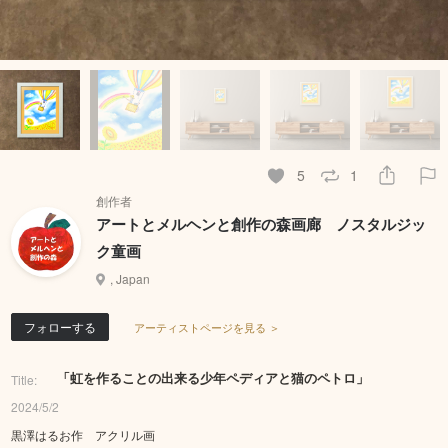
5
1
創作者
アートとメルヘンと創作の森画廊 ノスタルジッ
ク童画
, Japan
フォローする
アーティストページを見る ＞
「虹を作ることの出来る少年ペディアと猫のペトロ」
Title:
2024/5/2
黒澤はるお作 アクリル画