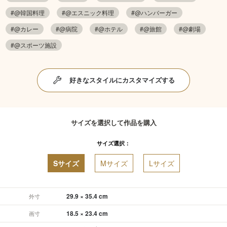
#@韓国料理
#@エスニック料理
#@ハンバーガー
#@カレー
#@病院
#@ホテル
#@旅館
#@劇場
#@スポーツ施設
好きなスタイルにカスタマイズする
サイズを選択して作品を購入
サイズ選択：
Sサイズ
Mサイズ
Lサイズ
29.9 × 35.4 cm
外寸
18.5 × 23.4 cm
画寸