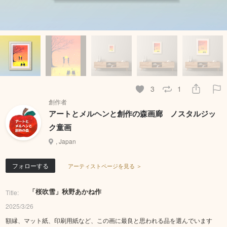
3
1
創作者
アートとメルヘンと創作の森画廊 ノスタルジッ
ク童画
, Japan
フォローする
アーティストページを見る ＞
「桜吹雪」秋野あかね作
Title:
2025/3/26
額縁、マット紙、印刷用紙など、この画に最良と思われる品を選んでいます