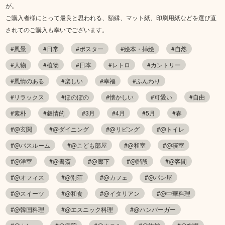
が。
ご購入者様にとって最良と思われる、額縁、マット紙、印刷用紙などを選び直
されてのご購入も幸いでございます。
#風景
#日常
#ポスター
#絵本・挿絵
#自然
#人物
#植物
#日本
#レトロ
#カントリー
#風情のある
#楽しい
#幸福
#ふんわり
#リラックス
#ほのぼの
#懐かしい
#可愛い
#自由
#素朴
#叙情的
#3月
#4月
#5月
#春
#@玄関
#@ダイニング
#@リビング
#@トイレ
#@バスルーム
#@こども部屋
#@和室
#@寝室
#@洋室
#@書斎
#@廊下
#@階段
#@客間
#@オフィス
#@別荘
#@カフェ
#@パン屋
#@スイーツ
#@和食
#@イタリアン
#@中華料理
#@韓国料理
#@エスニック料理
#@ハンバーガー