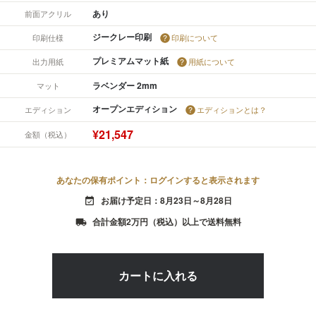
あり
前面アクリル
ジークレー印刷
印刷仕様
印刷について
プレミアムマット紙
出力用紙
用紙について
ラベンダー 2mm
マット
オープンエディション
エディション
エディションとは？
¥21,547
金額（税込）
あなたの保有ポイント：ログインすると表示されます
お届け予定日：8月23日～8月28日
event_available
合計金額2万円（税込）以上で送料無料
local_shipping