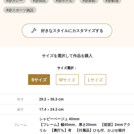
#@カレー
#@病院
#@ホテル
#@旅館
#@劇場
#@スポーツ施設
好きなスタイルにカスタマイズする
サイズを選択して作品を購入
サイズ選択：
Sサイズ
Mサイズ
Lサイズ
29.2 × 36.3 cm
外寸
17.4 × 24.3 cm
画寸
シャビーベージュ 40mm
【フレーム】幅40mm、厚さ20mm 【前面】2mmアク
フレーム
リル 【裏打ち】有 【付属品】ひも付、かぶせ箱付