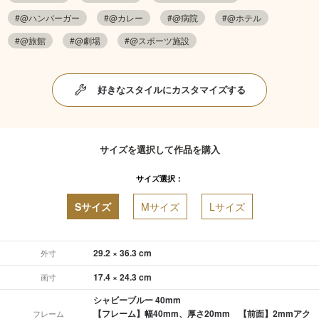
#@ハンバーガー
#@カレー
#@病院
#@ホテル
#@旅館
#@劇場
#@スポーツ施設
好きなスタイルにカスタマイズする
サイズを選択して作品を購入
サイズ選択：
Sサイズ
Mサイズ
Lサイズ
29.2 × 36.3 cm
外寸
17.4 × 24.3 cm
画寸
シャビーブルー 40mm
【フレーム】幅40mm、厚さ20mm 【前面】2mmアク
フレーム