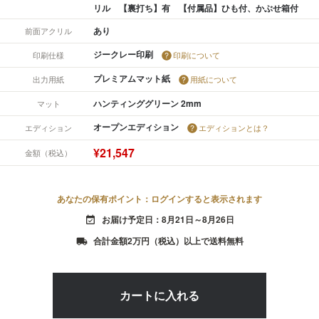
リル 【裏打ち】有 【付属品】ひも付、かぶせ箱付
あり
前面アクリル
ジークレー印刷
印刷仕様
印刷について
プレミアムマット紙
出力用紙
用紙について
ハンティンググリーン 2mm
マット
オープンエディション
エディション
エディションとは？
¥21,547
金額（税込）
あなたの保有ポイント：ログインすると表示されます
お届け予定日：8月21日～8月26日
event_available
合計金額2万円（税込）以上で送料無料
local_shipping