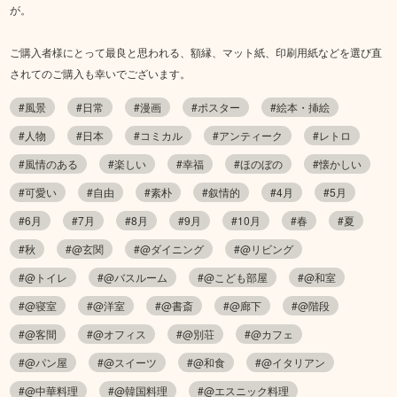
が。
ご購入者様にとって最良と思われる、額縁、マット紙、印刷用紙などを選び直
されてのご購入も幸いでございます。
#風景
#日常
#漫画
#ポスター
#絵本・挿絵
#人物
#日本
#コミカル
#アンティーク
#レトロ
#風情のある
#楽しい
#幸福
#ほのぼの
#懐かしい
#可愛い
#自由
#素朴
#叙情的
#4月
#5月
#6月
#7月
#8月
#9月
#10月
#春
#夏
#秋
#@玄関
#@ダイニング
#@リビング
#@トイレ
#@バスルーム
#@こども部屋
#@和室
#@寝室
#@洋室
#@書斎
#@廊下
#@階段
#@客間
#@オフィス
#@別荘
#@カフェ
#@パン屋
#@スイーツ
#@和食
#@イタリアン
#@中華料理
#@韓国料理
#@エスニック料理