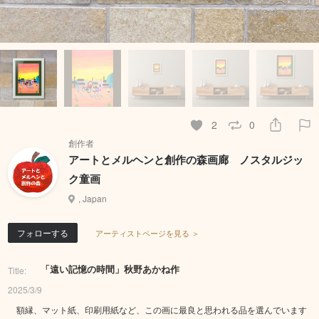
2
0
創作者
アートとメルヘンと創作の森画廊 ノスタルジッ
ク童画
, Japan
フォローする
アーティストページを見る ＞
「遠い記憶の時間」秋野あかね作
Title:
2025/3/9
額縁、マット紙、印刷用紙など、この画に最良と思われる品を選んでいます