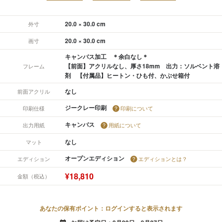
20.0 × 30.0 cm
外寸
20.0 × 30.0 cm
画寸
キャンバス加工 ＊余白なし＊
【前面】アクリルなし、厚さ18mm 出力：ソルベント溶
フレーム
剤 【付属品】ヒートン・ひも付、かぶせ箱付
なし
前面アクリル
ジークレー印刷
印刷仕様
印刷について
キャンバス
出力用紙
用紙について
なし
マット
オープンエディション
エディション
エディションとは？
¥18,810
金額（税込）
あなたの保有ポイント：ログインすると表示されます