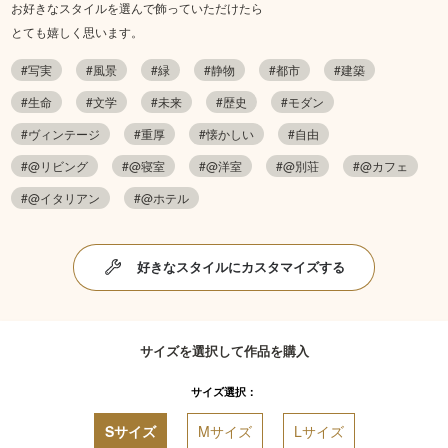
お好きなスタイルを選んで飾っていただけたら
とても嬉しく思います。
#写実
#風景
#緑
#静物
#都市
#建築
#生命
#文学
#未来
#歴史
#モダン
#ヴィンテージ
#重厚
#懐かしい
#自由
#@リビング
#@寝室
#@洋室
#@別荘
#@カフェ
#@イタリアン
#@ホテル
好きなスタイルにカスタマイズする
サイズを選択して作品を購入
サイズ選択：
Sサイズ
Mサイズ
Lサイズ