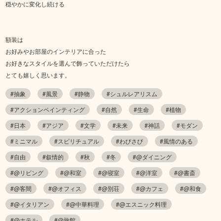
穏やかに変化し続ける
額装は
お好みやお部屋のインテリアに合った
お好きなスタイルを選んで飾っていただけたら
とても嬉しく思います。
#抽象
#風景
#静物
#シュルレアリスム
#アクションペインティング
#自然
#生命
#植物
#日本
#アジア
#文学
#未来
#神話
#モダン
#ミニマル
#スピリチュアル
#わびさび
#風情のある
#自由
#叙情的
#秋
#冬
#@ダイニング
#@リビング
#@和室
#@寝室
#@洋室
#@書斎
#@客間
#@オフィス
#@別荘
#@カフェ
#@和食
#@イタリアン
#@中華料理
#@エスニック料理
#@ホテル
#@旅館