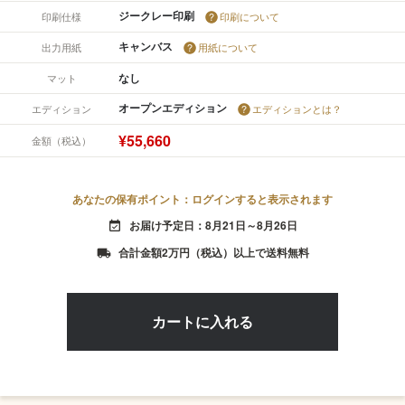
ジークレー印刷
印刷仕様
印刷について
キャンバス
出力用紙
用紙について
なし
マット
オープンエディション
エディション
エディションとは？
¥55,660
金額（税込）
あなたの保有ポイント：ログインすると表示されます
お届け予定日：8月21日～8月26日
event_available
合計金額2万円（税込）以上で送料無料
local_shipping