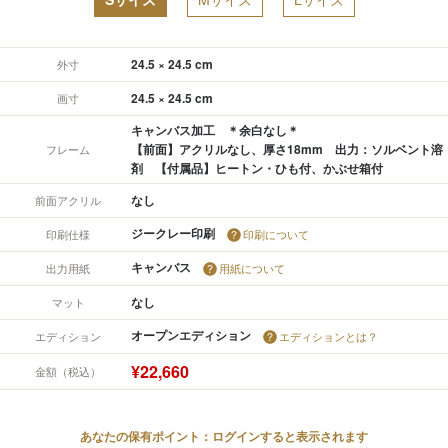
24.5 × 24.5 cm
外寸
24.5 × 24.5 cm
画寸
キャンバス加工 ＊余白なし＊
【前面】アクリルなし、厚さ18mm 出力：ソルベント溶
フレーム
剤 【付属品】ヒートン・ひも付、かぶせ箱付
なし
前面アクリル
ジークレー印刷
印刷仕様
印刷について
キャンバス
出力用紙
用紙について
なし
マット
オープンエディション
エディション
エディションとは？
¥22,660
金額（税込）
あなたの保有ポイント：ログインすると表示されます