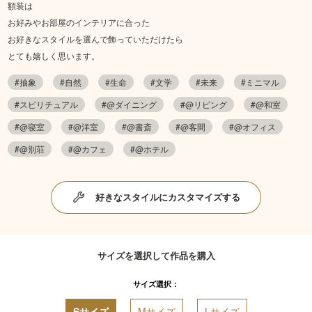
額装は
お好みやお部屋のインテリアに合った
お好きなスタイルを選んで飾っていただけたら
とても嬉しく思います。
#抽象
#自然
#生命
#文学
#未来
#ミニマル
#スピリチュアル
#@ダイニング
#@リビング
#@和室
#@寝室
#@洋室
#@書斎
#@客間
#@オフィス
#@別荘
#@カフェ
#@ホテル
好きなスタイルにカスタマイズする
サイズを選択して作品を購入
サイズ選択：
Sサイズ
Mサイズ
Lサイズ