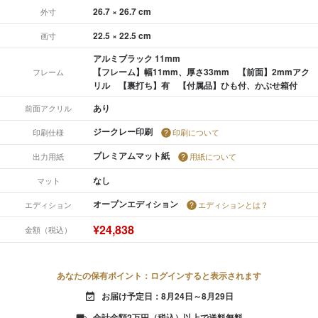
26.7 × 26.7 cm
外寸
22.5 × 22.5 cm
画寸
アルミブラック 11mm
【フレーム】幅11mm、厚さ33mm 【前面】2mmアク
フレーム
リル 【裏打ち】有 【付属品】ひも付、かぶせ箱付
あり
前面アクリル
ジークレー印刷
印刷仕様
印刷について
プレミアムマット紙
出力用紙
用紙について
なし
マット
オープンエディション
エディション
エディションとは？
¥24,838
金額（税込）
あなたの保有ポイント：ログインすると表示されます
お届け予定日：8月24日～8月29日
event_available
合計金額2万円（税込）以上で送料無料