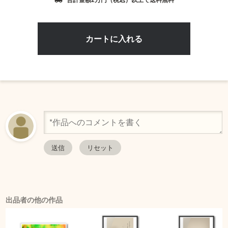
local_shipping
出品者の他の作品