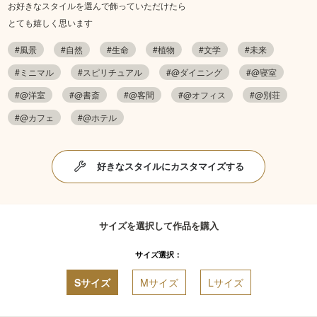
お好きなスタイルを選んで飾っていただけたら
とても嬉しく思います
#風景
#自然
#生命
#植物
#文学
#未来
#ミニマル
#スピリチュアル
#@ダイニング
#@寝室
#@洋室
#@書斎
#@客間
#@オフィス
#@別荘
#@カフェ
#@ホテル
好きなスタイルにカスタマイズする
サイズを選択して作品を購入
サイズ選択：
Sサイズ
Mサイズ
Lサイズ