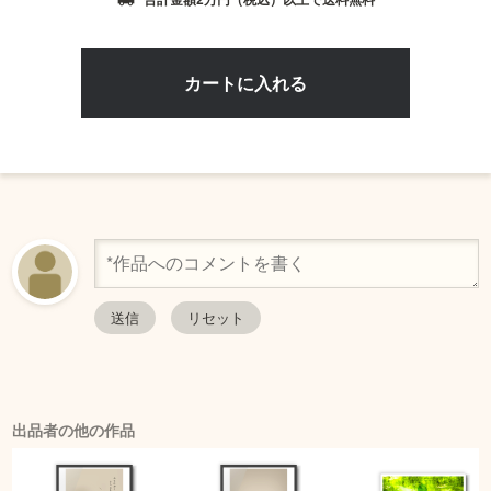
local_shipping
出品者の他の作品