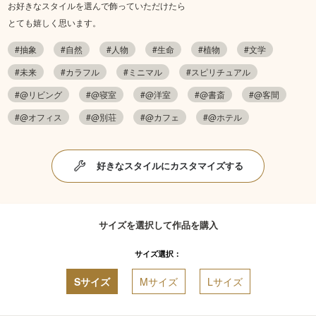
お好きなスタイルを選んで飾っていただけたら
とても嬉しく思います。
#抽象
#自然
#人物
#生命
#植物
#文学
#未来
#カラフル
#ミニマル
#スピリチュアル
#@リビング
#@寝室
#@洋室
#@書斎
#@客間
#@オフィス
#@別荘
#@カフェ
#@ホテル
好きなスタイルにカスタマイズする
サイズを選択して作品を購入
サイズ選択：
Sサイズ
Mサイズ
Lサイズ