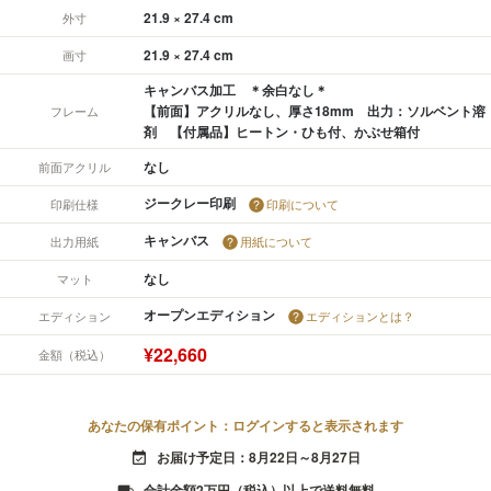
21.9 × 27.4 cm
外寸
21.9 × 27.4 cm
画寸
キャンバス加工 ＊余白なし＊
【前面】アクリルなし、厚さ18mm 出力：ソルベント溶
フレーム
剤 【付属品】ヒートン・ひも付、かぶせ箱付
なし
前面アクリル
ジークレー印刷
印刷仕様
印刷について
キャンバス
出力用紙
用紙について
なし
マット
オープンエディション
エディション
エディションとは？
¥22,660
金額（税込）
あなたの保有ポイント：ログインすると表示されます
お届け予定日：8月22日～8月27日
event_available
合計金額2万円（税込）以上で送料無料