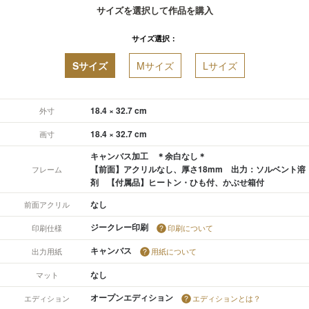
サイズを選択して作品を購入
サイズ選択：
Sサイズ
Mサイズ
Lサイズ
18.4 × 32.7 cm
外寸
18.4 × 32.7 cm
画寸
キャンバス加工 ＊余白なし＊
【前面】アクリルなし、厚さ18mm 出力：ソルベント溶
フレーム
剤 【付属品】ヒートン・ひも付、かぶせ箱付
なし
前面アクリル
ジークレー印刷
印刷仕様
印刷について
キャンバス
出力用紙
用紙について
なし
マット
オープンエディション
エディション
エディションとは？