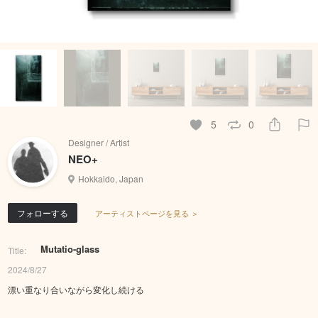
5
0
Designer / Artist
NEO+
Hokkaido, Japan
フォローする
アーティストページを見る ＞
Mutatio-glass
Title:
2024/8/27
漂い重なり合いながら変化し続ける