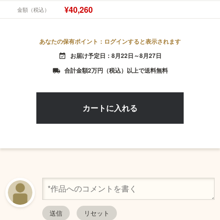
¥40,260
金額（税込）
あなたの保有ポイント：ログインすると表示されます
お届け予定日：8月22日～8月27日
event_available
合計金額2万円（税込）以上で送料無料
local_shipping