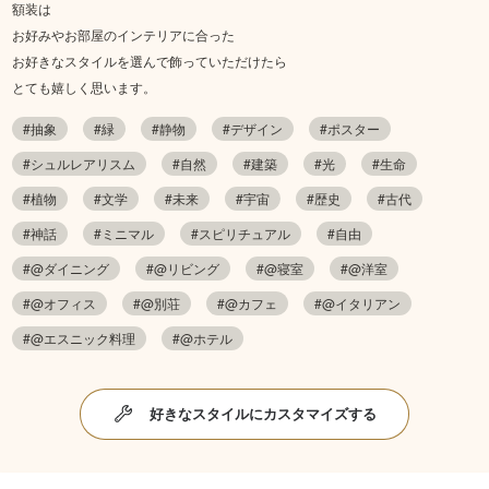
額装は
お好みやお部屋のインテリアに合った
お好きなスタイルを選んで飾っていただけたら
とても嬉しく思います。
#抽象
#緑
#静物
#デザイン
#ポスター
#シュルレアリスム
#自然
#建築
#光
#生命
#植物
#文学
#未来
#宇宙
#歴史
#古代
#神話
#ミニマル
#スピリチュアル
#自由
#@ダイニング
#@リビング
#@寝室
#@洋室
#@オフィス
#@別荘
#@カフェ
#@イタリアン
#@エスニック料理
#@ホテル
好きなスタイルにカスタマイズする