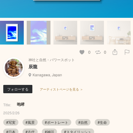
0
0
神社と自然・パワースポット
辰龍
Kanagawa, Japan
フォローする
アーティストページを見る ＞
咆哮
Title:
2025/2/26
#写実
#風景
#ポートレート
#自然
#生命
#日本
#古代
#神話
#スタイリッシュ