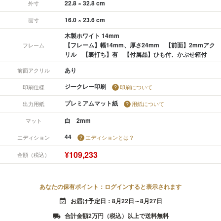
22.8 × 32.8 cm
外寸
16.0 × 23.6 cm
画寸
木製ホワイト 14mm
【フレーム】幅14mm、厚さ24mm 【前面】2mmアク
フレーム
リル 【裏打ち】有 【付属品】ひも付、かぶせ箱付
あり
前面アクリル
ジークレー印刷
印刷仕様
印刷について
プレミアムマット紙
出力用紙
用紙について
白 2mm
マット
44
エディション
エディションとは？
¥109,233
金額（税込）
あなたの保有ポイント：ログインすると表示されます
お届け予定日：8月22日～8月27日
event_available
合計金額2万円（税込）以上で送料無料
local_shipping