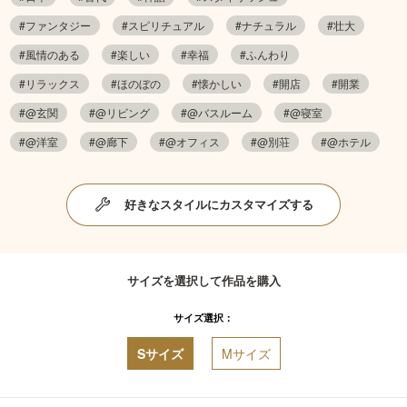
#ファンタジー
#スピリチュアル
#ナチュラル
#壮大
#風情のある
#楽しい
#幸福
#ふんわり
#リラックス
#ほのぼの
#懐かしい
#開店
#開業
#@玄関
#@リビング
#@バスルーム
#@寝室
#@洋室
#@廊下
#@オフィス
#@別荘
#@ホテル
好きなスタイルにカスタマイズする
サイズを選択して作品を購入
サイズ選択：
Sサイズ
Mサイズ