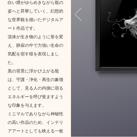
白い煙がゆらめきながら龍の
姿へと昇華していく、幻想的
な世界観を描いたデジタルア
ート作品です。
流体が生き物のように形を変
え、静寂の中で力強い生命の
気配を宿す様を表現しまし
た。
黒の背景に浮かび上がる龍
は、守護・浄化・再生の象徴
として、見る人の内側に宿る
エネルギーを呼び覚ますよう
な印象を与えます。
ミニマルでありながら神秘性
の高い作品のため、インテリ
アアートとしても映える一枚