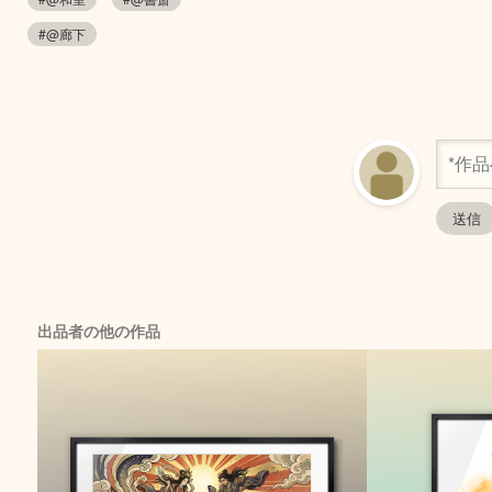
#@廊下
出品者の他の作品