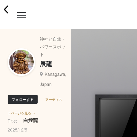
神社と自然・
パワースポッ
ト
辰龍
Kanagawa,
Japan
フォローする
アーティス
トページを見る ＞
白煙龍
Title:
2025/12/5