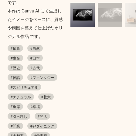
です。
本作は Canva AI にて生成し
たイメージをベースに、質感
や構図を整えて仕上げたオリ
ジナル作品 です。
#抽象
#自然
#生命
#日本
#歴史
#古代
#神話
#ファンタジー
#スピリチュアル
#ナチュラル
#壮大
#重厚
#幸福
#引っ越し
#開店
#開業
#@ダイニング
#@和室
#@書斎