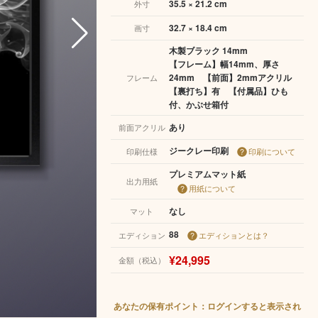
35.5 × 21.2 cm
外寸
32.7 × 18.4 cm
画寸
木製ブラック 14mm
【フレーム】幅14mm、厚さ
24mm 【前面】2mmアクリル
フレーム
【裏打ち】有 【付属品】ひも
付、かぶせ箱付
あり
前面アクリル
ジークレー印刷
印刷仕様
印刷について
プレミアムマット紙
出力用紙
用紙について
なし
マット
88
エディション
エディションとは？
¥24,995
金額（税込）
あなたの保有ポイント：ログインすると表示され