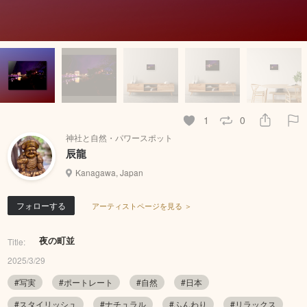
1
0
神社と自然・パワースポット
辰龍
Kanagawa, Japan
フォローする
アーティストページを見る ＞
夜の町並
Title:
2025/3/29
#写実
#ポートレート
#自然
#日本
#スタイリッシュ
#ナチュラル
#ふんわり
#リラックス