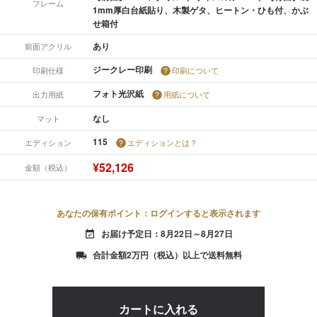
フレーム
1mm厚白台紙貼り、木製ゲタ、ヒートン・ひも付、かぶ
せ箱付
あり
前面アクリル
ジークレー印刷
印刷仕様
印刷について
フォト光沢紙
出力用紙
用紙について
なし
マット
115
エディション
エディションとは？
¥52,126
金額（税込）
あなたの保有ポイント：ログインすると表示されます
お届け予定日：8月22日～8月27日
event_available
合計金額2万円（税込）以上で送料無料
local_shipping