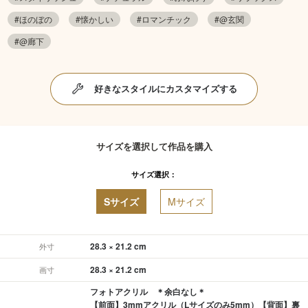
#ほのぼの
#懐かしい
#ロマンチック
#@玄関
#@廊下
好きなスタイルにカスタマイズする
サイズを選択して作品を購入
サイズ選択：
Sサイズ
Mサイズ
28.3 × 21.2 cm
外寸
28.3 × 21.2 cm
画寸
フォトアクリル ＊余白なし＊
【前面】3mmアクリル（Lサイズのみ5mm）【背面】裏