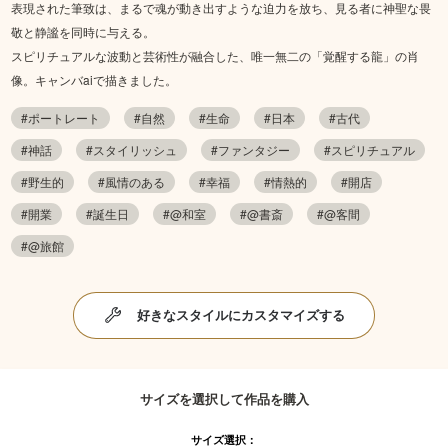
表現された筆致は、まるで魂が動き出すような迫力を放ち、見る者に神聖な畏
敬と静謐を同時に与える。
スピリチュアルな波動と芸術性が融合した、唯一無二の「覚醒する龍」の肖
像。キャンバaiで描きました。
#ポートレート
#自然
#生命
#日本
#古代
#神話
#スタイリッシュ
#ファンタジー
#スピリチュアル
#野生的
#風情のある
#幸福
#情熱的
#開店
#開業
#誕生日
#@和室
#@書斎
#@客間
#@旅館
好きなスタイルにカスタマイズする
サイズを選択して作品を購入
サイズ選択：