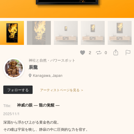
2
0
神社と自然・パワースポット
辰龍
Kanagawa, Japan
フォローする
アーティストページを見る ＞
神威の眼 ― 龍の覚醒 ―
Title:
2025/11/1
深淵から浮かび上がる黄金色の龍。
その瞳は宇宙を映し、静寂の中に圧倒的な力を宿す。