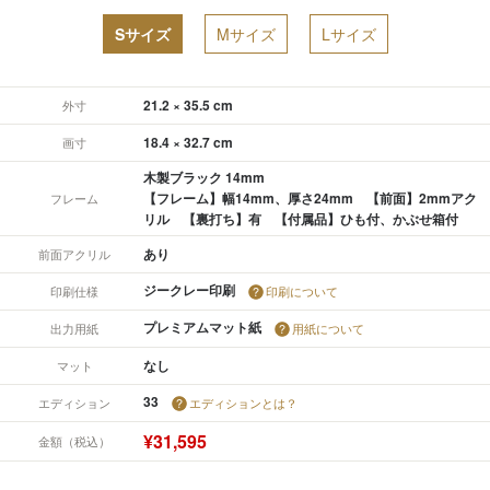
Sサイズ
Mサイズ
Lサイズ
21.2 × 35.5 cm
外寸
18.4 × 32.7 cm
画寸
木製ブラック 14mm
【フレーム】幅14mm、厚さ24mm 【前面】2mmアク
フレーム
リル 【裏打ち】有 【付属品】ひも付、かぶせ箱付
あり
前面アクリル
ジークレー印刷
印刷仕様
印刷について
プレミアムマット紙
出力用紙
用紙について
なし
マット
33
エディション
エディションとは？
¥31,595
金額（税込）