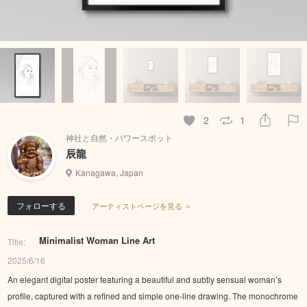
2
1
神社と自然・パワースポット
辰龍
Kanagawa, Japan
フォローする
アーティストページを見る ＞
Minimalist Woman Line Art
Title:
2025/6/16
An elegant digital poster featuring a beautiful and subtly sensual woman’s
profile, captured with a refined and simple one-line drawing. The monochrome