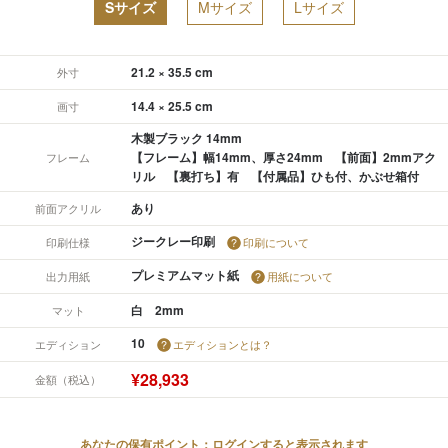
Sサイズ
Mサイズ
Lサイズ
21.2 × 35.5 cm
外寸
14.4 × 25.5 cm
画寸
木製ブラック 14mm
【フレーム】幅14mm、厚さ24mm 【前面】2mmアク
フレーム
リル 【裏打ち】有 【付属品】ひも付、かぶせ箱付
あり
前面アクリル
ジークレー印刷
印刷仕様
印刷について
プレミアムマット紙
出力用紙
用紙について
白 2mm
マット
10
エディション
エディションとは？
¥28,933
金額（税込）
あなたの保有ポイント：ログインすると表示されます