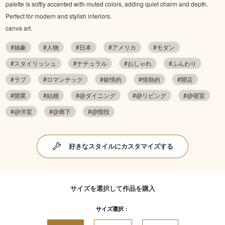
palette is softly accented with muted colors, adding quiet charm and depth.
Perfect for modern and stylish interiors.
canva art.
#抽象
#人物
#日本
#アメリカ
#モダン
#スタイリッシュ
#ナチュラル
#おしゃれ
#ふんわり
#ラブ
#ロマンチック
#叙情的
#情熱的
#開店
#開業
#結婚
#@ダイニング
#@リビング
#@寝室
#@洋室
#@廊下
#@階段
好きなスタイルにカスタマイズする
サイズを選択して作品を購入
サイズ選択：