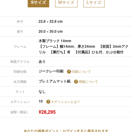
Sサイズ
Mサイズ
Lサイズ
22.8 × 32.8 cm
外寸
20.0 × 30.0 cm
画寸
木製ブラック 14mm
【フレーム】幅14mm、厚さ24mm 【前面】2mmアク
フレーム
リル 【裏打ち】有 【付属品】ひも付、かぶせ箱付
あり
前面アクリル
ジークレー印刷
印刷仕様
印刷について
プレミアムマット紙
出力用紙
用紙について
なし
マット
10
エディション
エディションとは？
¥28,295
金額（税込）
あなたの保有ポイント：ログインすると表示されます