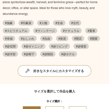
piece symbolizes wealth, harvest, and feminine grace—perfect for home
decor, office, or altar space. Ideal for those who love myth, beauty, and
abundance energy.
#抽象
#印象派
#人物
#生命
#古代
#スピリチュアル
#ヴィンテージ
#ナチュラル
#重厚
#幸福
#おしゃれ
#自由
#新居
#開店
#開業
#@玄関
#@ダイニング
#@リビング
#@寝室
#@洋室
#@廊下
#@階段
#@ホテル
好きなスタイルにカスタマイズする
サイズを選択して作品を購入
サイズ選択：