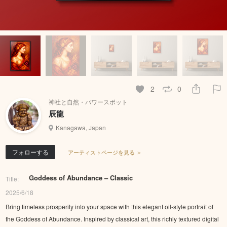
2
0
神社と自然・パワースポット
辰龍
Kanagawa, Japan
フォローする
アーティストページを見る ＞
Goddess of Abundance – Classic
Title:
2025/6/18
Bring timeless prosperity into your space with this elegant oil-style portrait of
the Goddess of Abundance. Inspired by classical art, this richly textured digital