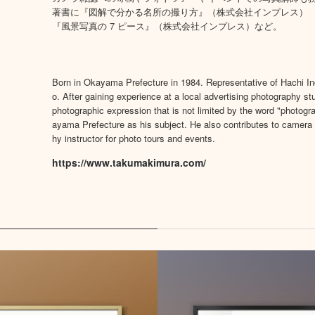
著書に『図解で分かる名所の撮り⽅』（株式会社インプレス）
『⾵景写真の 7 ピース』（株式会社インプレス）など。
Born in Okayama Prefecture in 1984. Representative of Hachi Inc
o. After gaining experience at a local advertising photography s
photographic expression that is not limited by the word "photog
ayama Prefecture as his subject. He also contributes to camer
hy instructor for photo tours and events.
https://www.takumakimura.com/