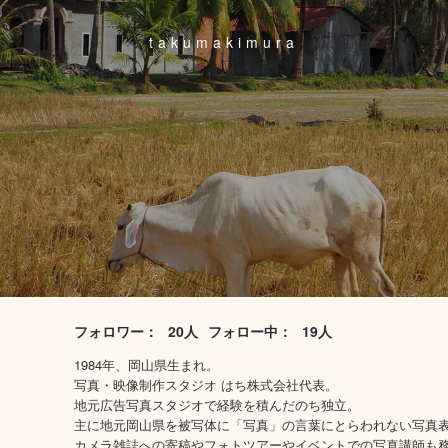
takumakimura
フォロワー：
20人
フォロー中：
19人
1984年、岡山県生まれ。
写真・映像制作スタジオ はち株式会社代表。
地元広告写真スタジオで経験を積んだのち独立。
主に地元岡山県を被写体に「写真」の言葉にとらわれない写真
カメラ雑誌への寄稿やフォトツアーやイベントでの写真講師も