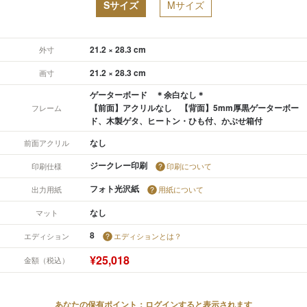
Sサイズ
Mサイズ
21.2 × 28.3 cm
外寸
21.2 × 28.3 cm
画寸
ゲーターボード ＊余白なし＊
【前面】アクリルなし 【背面】5mm厚黒ゲーターボー
フレーム
ド、木製ゲタ、ヒートン・ひも付、かぶせ箱付
なし
前面アクリル
ジークレー印刷
印刷仕様
印刷について
フォト光沢紙
出力用紙
用紙について
なし
マット
8
エディション
エディションとは？
¥25,018
金額（税込）
あなたの保有ポイント：ログインすると表示されます