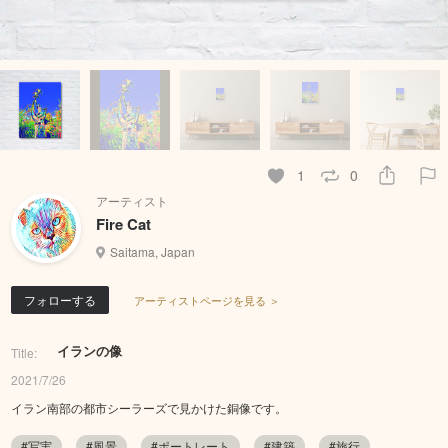
1
0
アーティスト
Fire Cat
Saitama, Japan
フォローする
アーティストページを見る ＞
イランの像
Title:
2021/7/26
イラン南部の都市シーラーズで見かけた銅像です。
#写実
#風景
#ポートレート
#建築
#旅行