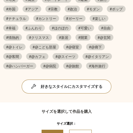
#外国
#アジア
#宗教
#政治
#モダン
#ポップ
#ナチュラル
#カントリー
#ガーリー
#楽しい
#幸福
#ふんわり
#ほのぼの
#可愛い
#自由
#情熱的
#クリスマス
#新居
#開業
#@玄関
#@トイレ
#@こども部屋
#@寝室
#@廊下
#@客間
#@カフェ
#@スイーツ
#@イタリアン
#@ハンバーガー
#@病院
#@旅館
#海外旅行
好きなスタイルにカスタマイズする
サイズを選択して作品を購入
サイズ選択：