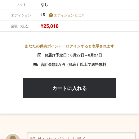
なし
マット
15
エディション
エディションとは？
¥25,018
金額（税込）
あなたの保有ポイント：ログインすると表示されます
お届け予定日：8月22日～8月27日
event_available
合計金額2万円（税込）以上で送料無料
local_shipping