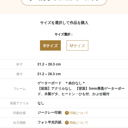
サイズを選択して作品を購入
サイズ選択：
Sサイズ
Mサイズ
21.2 × 28.3 cm
外寸
21.2 × 28.3 cm
画寸
ゲーターボード ＊余白なし＊
【前面】アクリルなし 【背面】5mm厚黒ゲーターボー
フレーム
ド、木製ゲタ、ヒートン・ひも付、かぶせ箱付
なし
前面アクリル
ジークレー印刷
印刷仕様
印刷について
フォト半光沢紙
出力用紙
用紙について