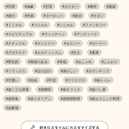
#写実
#抽象
#日常
#ポスター
#都市
#建築
#旅行
#外国
#ヨーロッパ
#政治
#モダン
#ミニマル
#コミカル
#シニカル
#ファンタジー
#スピリチュアル
#ヴィンテージ
#アンティーク
#ナチュラル
#カントリー
#セクシー
#ガーリー
#グロテスク
#エロティシズム
#壮大
#重厚
#野生的
#風情のある
#幸福
#おしゃれ
#ふんわり
#リラックス
#ほのぼの
#懐かしい
#ロマンチック
#可愛い
#自由
#不安
#クリスマス
#@トイレ
#@こども部屋
#@階段
#@オフィス
#@パン屋
#@和食
#@イタリアン
#@韓国料理
#@エスニック料理
#@劇場
好きなスタイルにカスタマイズする