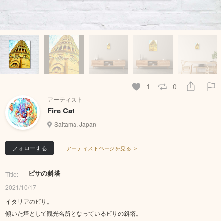
1
0
アーティスト
Fire Cat
Saitama, Japan
フォローする
アーティストページを見る ＞
ピサの斜塔
Title:
2021/10/17
イタリアのピサ。
傾いた塔として観光名所となっているピサの斜塔。