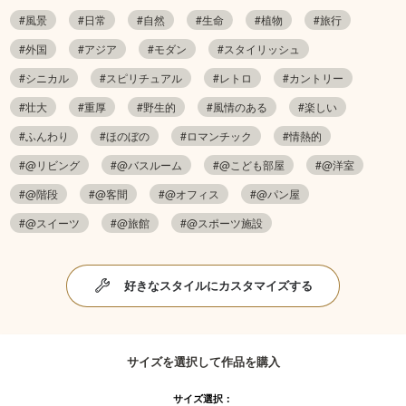
#風景
#日常
#自然
#生命
#植物
#旅行
#外国
#アジア
#モダン
#スタイリッシュ
#シニカル
#スピリチュアル
#レトロ
#カントリー
#壮大
#重厚
#野生的
#風情のある
#楽しい
#ふんわり
#ほのぼの
#ロマンチック
#情熱的
#@リビング
#@バスルーム
#@こども部屋
#@洋室
#@階段
#@客間
#@オフィス
#@パン屋
#@スイーツ
#@旅館
#@スポーツ施設
好きなスタイルにカスタマイズする
サイズを選択して作品を購入
サイズ選択：