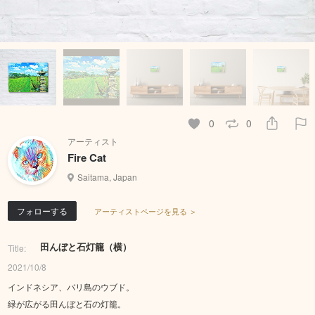
0
0
アーティスト
Fire Cat
Saitama, Japan
フォローする
アーティストページを見る ＞
田んぼと石灯籠（横）
Title:
2021/10/8
インドネシア、バリ島のウブド。
緑が広がる田んぼと石の灯籠。