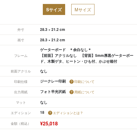
Sサイズ
Mサイズ
28.3 × 21.2 cm
外寸
28.3 × 21.2 cm
画寸
ゲーターボード ＊余白なし＊
【前面】アクリルなし 【背面】5mm厚黒ゲーターボー
フレーム
ド、木製ゲタ、ヒートン・ひも付、かぶせ箱付
なし
前面アクリル
ジークレー印刷
印刷仕様
印刷について
フォト半光沢紙
出力用紙
用紙について
なし
マット
18
エディション
エディションとは？
¥25,018
金額（税込）